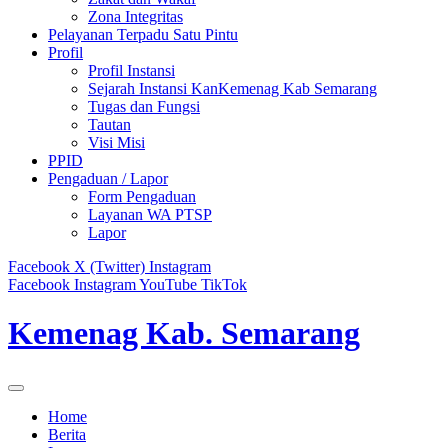
Zona Integritas
Pelayanan Terpadu Satu Pintu
Profil
Profil Instansi
Sejarah Instansi KanKemenag Kab Semarang
Tugas dan Fungsi
Tautan
Visi Misi
PPID
Pengaduan / Lapor
Form Pengaduan
Layanan WA PTSP
Lapor
Facebook
X (Twitter)
Instagram
Facebook
Instagram
YouTube
TikTok
Kemenag Kab. Semarang
Home
Berita