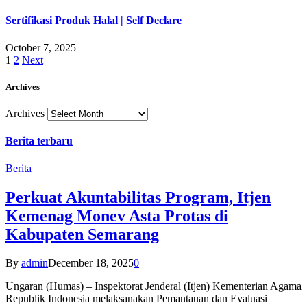
Sertifikasi Produk Halal | Self Declare
October 7, 2025
1
2
Next
Archives
Archives
Berita terbaru
Berita
Perkuat Akuntabilitas Program, Itjen
Kemenag Monev Asta Protas di
Kabupaten Semarang
By
admin
December 18, 2025
0
Ungaran (Humas) – Inspektorat Jenderal (Itjen) Kementerian Agama
Republik Indonesia melaksanakan Pemantauan dan Evaluasi