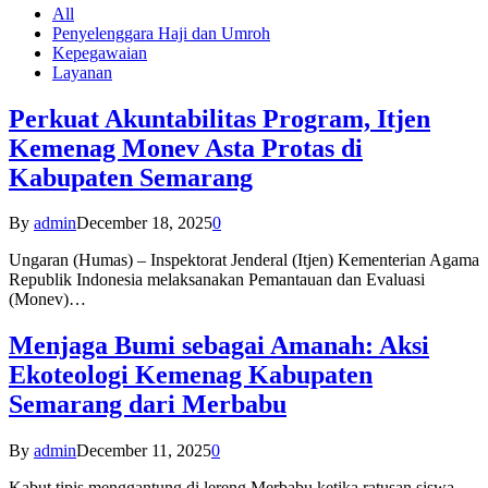
All
Penyelenggara Haji dan Umroh
Kepegawaian
Layanan
Perkuat Akuntabilitas Program, Itjen
Kemenag Monev Asta Protas di
Kabupaten Semarang
By
admin
December 18, 2025
0
Ungaran (Humas) – Inspektorat Jenderal (Itjen) Kementerian Agama
Republik Indonesia melaksanakan Pemantauan dan Evaluasi
(Monev)…
Menjaga Bumi sebagai Amanah: Aksi
Ekoteologi Kemenag Kabupaten
Semarang dari Merbabu
By
admin
December 11, 2025
0
Kabut tipis menggantung di lereng Merbabu ketika ratusan siswa-