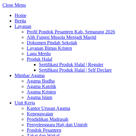
Close Menu
Home
Berita
Layanan
Profil Pondok Pesantren Kab. Semarang 2026
Alih Fungsi Musola Menjadi Masjid
Dokumen Pindah Sekolah
Layanan Bimas Kristen
Lagu Merdu
Produk Halal
Sertifikasi Produk Halal | Reguler
Sertifikasi Produk Halal | Self Declare
Mimbar Agama
Agama Budha
Agama Katolik
Agama Kristen
Agama Islam
Unit Kerja
Kantor Urusan Agama
Kepegawaian
Pendidikan Madrasah
Penyelenggara Haji dan Umroh
Pondok Pesantren
Zakat dan Wakaf