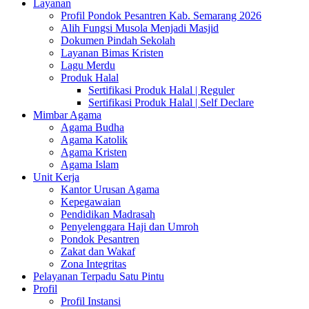
Layanan
Profil Pondok Pesantren Kab. Semarang 2026
Alih Fungsi Musola Menjadi Masjid
Dokumen Pindah Sekolah
Layanan Bimas Kristen
Lagu Merdu
Produk Halal
Sertifikasi Produk Halal | Reguler
Sertifikasi Produk Halal | Self Declare
Mimbar Agama
Agama Budha
Agama Katolik
Agama Kristen
Agama Islam
Unit Kerja
Kantor Urusan Agama
Kepegawaian
Pendidikan Madrasah
Penyelenggara Haji dan Umroh
Pondok Pesantren
Zakat dan Wakaf
Zona Integritas
Pelayanan Terpadu Satu Pintu
Profil
Profil Instansi