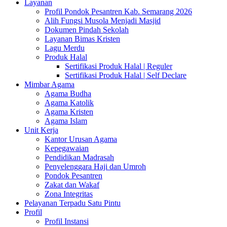
Layanan
Profil Pondok Pesantren Kab. Semarang 2026
Alih Fungsi Musola Menjadi Masjid
Dokumen Pindah Sekolah
Layanan Bimas Kristen
Lagu Merdu
Produk Halal
Sertifikasi Produk Halal | Reguler
Sertifikasi Produk Halal | Self Declare
Mimbar Agama
Agama Budha
Agama Katolik
Agama Kristen
Agama Islam
Unit Kerja
Kantor Urusan Agama
Kepegawaian
Pendidikan Madrasah
Penyelenggara Haji dan Umroh
Pondok Pesantren
Zakat dan Wakaf
Zona Integritas
Pelayanan Terpadu Satu Pintu
Profil
Profil Instansi