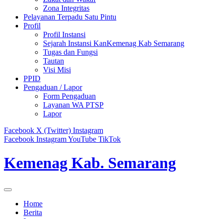
Zona Integritas
Pelayanan Terpadu Satu Pintu
Profil
Profil Instansi
Sejarah Instansi KanKemenag Kab Semarang
Tugas dan Fungsi
Tautan
Visi Misi
PPID
Pengaduan / Lapor
Form Pengaduan
Layanan WA PTSP
Lapor
Facebook
X (Twitter)
Instagram
Facebook
Instagram
YouTube
TikTok
Kemenag Kab. Semarang
Home
Berita