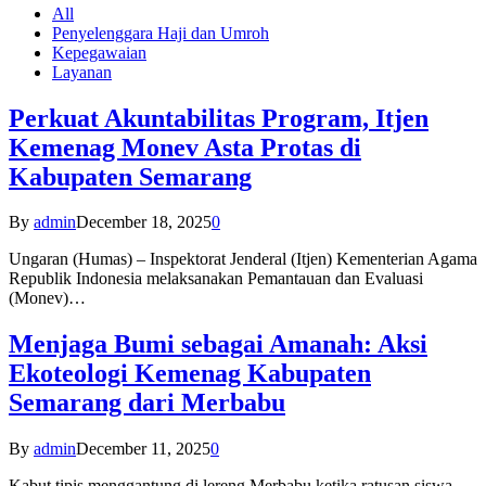
All
Penyelenggara Haji dan Umroh
Kepegawaian
Layanan
Perkuat Akuntabilitas Program, Itjen
Kemenag Monev Asta Protas di
Kabupaten Semarang
By
admin
December 18, 2025
0
Ungaran (Humas) – Inspektorat Jenderal (Itjen) Kementerian Agama
Republik Indonesia melaksanakan Pemantauan dan Evaluasi
(Monev)…
Menjaga Bumi sebagai Amanah: Aksi
Ekoteologi Kemenag Kabupaten
Semarang dari Merbabu
By
admin
December 11, 2025
0
Kabut tipis menggantung di lereng Merbabu ketika ratusan siswa-