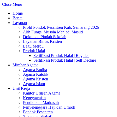
Close Menu
Home
Berita
Layanan
Profil Pondok Pesantren Kab. Semarang 2026
Alih Fungsi Musola Menjadi Masjid
Dokumen Pindah Sekolah
Layanan Bimas Kristen
Lagu Merdu
Produk Halal
Sertifikasi Produk Halal | Reguler
Sertifikasi Produk Halal | Self Declare
Mimbar Agama
Agama Budha
Agama Katolik
Agama Kristen
Agama Islam
Unit Kerja
Kantor Urusan Agama
Kepegawaian
Pendidikan Madrasah
Penyelenggara Haji dan Umroh
Pondok Pesantren
Zakat dan Wakaf