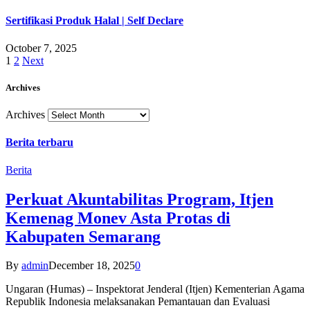
Sertifikasi Produk Halal | Self Declare
October 7, 2025
1
2
Next
Archives
Archives
Berita terbaru
Berita
Perkuat Akuntabilitas Program, Itjen
Kemenag Monev Asta Protas di
Kabupaten Semarang
By
admin
December 18, 2025
0
Ungaran (Humas) – Inspektorat Jenderal (Itjen) Kementerian Agama
Republik Indonesia melaksanakan Pemantauan dan Evaluasi