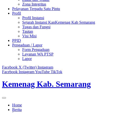
Zona Integritas
Pelayanan Terpadu Satu Pintu
Profil
Profil Instansi
Sejarah Instansi KanKemenag Kab Semarang
Tugas dan Fungsi
Tautan
Visi Misi
PPID
Pengaduan / Lapor
Form Pengaduan
Layanan WA PTSP
Lapor
Facebook
X (Twitter)
Instagram
Facebook
Instagram
YouTube
TikTok
Kemenag Kab. Semarang
Home
Berita