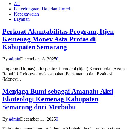
All
Penyelenggara Haji dan Umroh
Kepegawaian
Layanan
Perkuat Akuntabilitas Program, Itjen
Kemenag Monev Asta Protas di
Kabupaten Semarang
By
admin
December 18, 2025
0
Ungaran (Humas) – Inspektorat Jenderal (Itjen) Kementerian Agama
Republik Indonesia melaksanakan Pemantauan dan Evaluasi
(Monev)…
Menjaga Bumi sebagai Amanah: Aksi
Ekoteologi Kemenag Kabupaten
Semarang dari Merbabu
By
admin
December 11, 2025
0
Kabut tipis menggantung di lereng Merbabu ketika ratusan siswa-