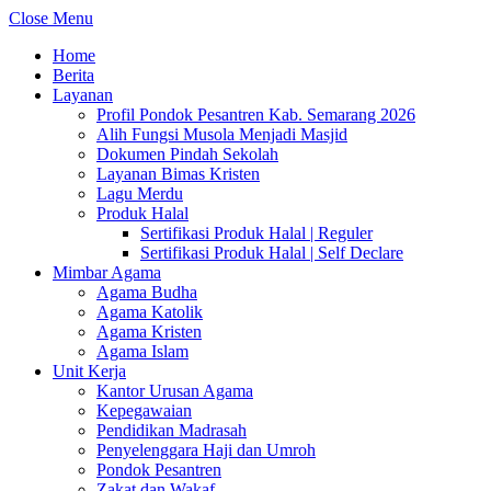
Close Menu
Home
Berita
Layanan
Profil Pondok Pesantren Kab. Semarang 2026
Alih Fungsi Musola Menjadi Masjid
Dokumen Pindah Sekolah
Layanan Bimas Kristen
Lagu Merdu
Produk Halal
Sertifikasi Produk Halal | Reguler
Sertifikasi Produk Halal | Self Declare
Mimbar Agama
Agama Budha
Agama Katolik
Agama Kristen
Agama Islam
Unit Kerja
Kantor Urusan Agama
Kepegawaian
Pendidikan Madrasah
Penyelenggara Haji dan Umroh
Pondok Pesantren
Zakat dan Wakaf