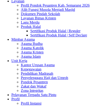
Layanan
Profil Pondok Pesantren Kab. Semarang 2026
Alih Fungsi Musola Menjadi Masjid
Dokumen Pindah Sekolah
Layanan Bimas Kristen
Lagu Merdu
Produk Halal
Sertifikasi Produk Halal | Reguler
Sertifikasi Produk Halal | Self Declare
Mimbar Agama
Agama Budha
Agama Katolik
Agama Kristen
Agama Islam
Unit Kerja
Kantor Urusan Agama
Kepegawaian
Pendidikan Madrasah
Penyelenggara Haji dan Umroh
Pondok Pesantren
Zakat dan Wakaf
Zona Integritas
Pelayanan Terpadu Satu Pintu
Profil
Profil Instansi