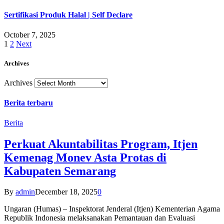
Sertifikasi Produk Halal | Self Declare
October 7, 2025
1
2
Next
Archives
Archives
Berita terbaru
Berita
Perkuat Akuntabilitas Program, Itjen
Kemenag Monev Asta Protas di
Kabupaten Semarang
By
admin
December 18, 2025
0
Ungaran (Humas) – Inspektorat Jenderal (Itjen) Kementerian Agama
Republik Indonesia melaksanakan Pemantauan dan Evaluasi