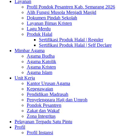
Layanan
Profil Pondok Pesantren Kab. Semarang 2026
Alih Fungsi Musola Menjadi Masjid
Dokumen Pindah Sekolah
Layanan Bimas Kristen
Lagu Merdu
Produk Halal
Sertifikasi Produk Halal | Reguler
Sertifikasi Produk Halal | Self Declare
Mimbar Agama
Agama Budha
Agama Katolik
Agama Kristen
Agama Islam
Unit Kerja
Kantor Urusan Agama
Kepegawaian
Pendidikan Madrasah
Penyelenggara Haji dan Umroh
Pondok Pesantren
Zakat dan Wakaf
Zona Integritas
Pelayanan Terpadu Satu Pintu
Profil
Profil Instansi