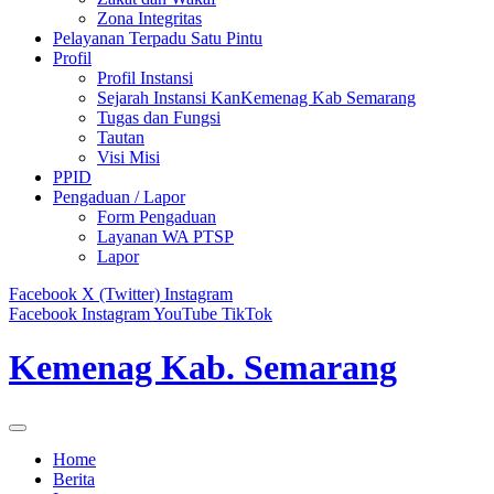
Zona Integritas
Pelayanan Terpadu Satu Pintu
Profil
Profil Instansi
Sejarah Instansi KanKemenag Kab Semarang
Tugas dan Fungsi
Tautan
Visi Misi
PPID
Pengaduan / Lapor
Form Pengaduan
Layanan WA PTSP
Lapor
Facebook
X (Twitter)
Instagram
Facebook
Instagram
YouTube
TikTok
Kemenag Kab. Semarang
Home
Berita