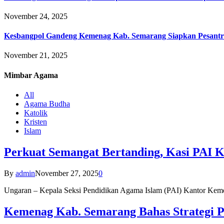
November 24, 2025
Kesbangpol Gandeng Kemenag Kab. Semarang Siapkan Pesantr
November 21, 2025
Mimbar
Agama
All
Agama Budha
Katolik
Kristen
Islam
Perkuat Semangat Bertanding, Kasi PAI 
By
admin
November 27, 2025
0
Ungaran – Kepala Seksi Pendidikan Agama Islam (PAI) Kantor K
Kemenag Kab. Semarang Bahas Strategi P