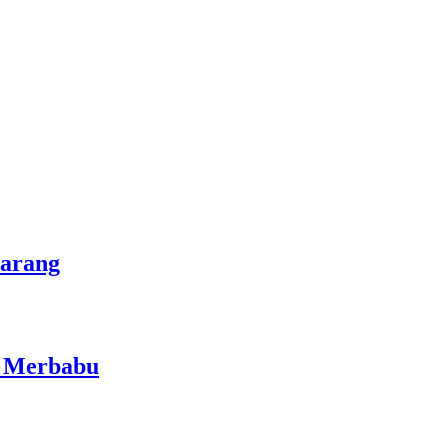
marang
i Merbabu