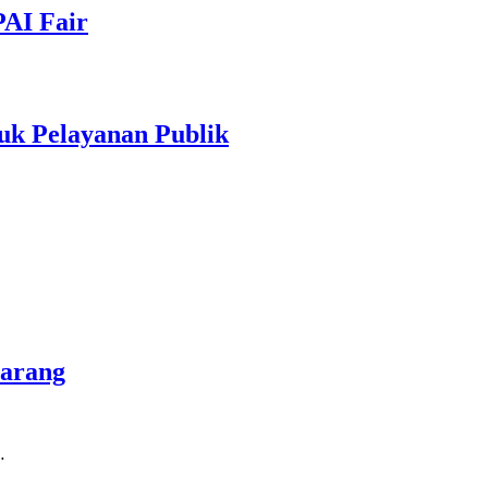
PAI Fair
uk Pelayanan Publik
marang
…