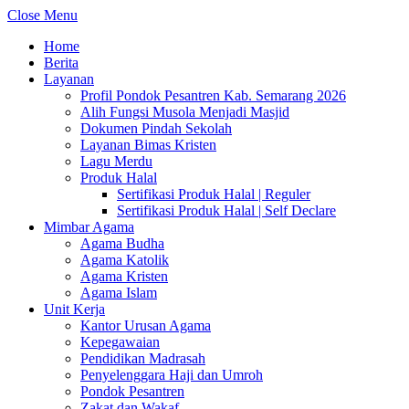
Close Menu
Home
Berita
Layanan
Profil Pondok Pesantren Kab. Semarang 2026
Alih Fungsi Musola Menjadi Masjid
Dokumen Pindah Sekolah
Layanan Bimas Kristen
Lagu Merdu
Produk Halal
Sertifikasi Produk Halal | Reguler
Sertifikasi Produk Halal | Self Declare
Mimbar Agama
Agama Budha
Agama Katolik
Agama Kristen
Agama Islam
Unit Kerja
Kantor Urusan Agama
Kepegawaian
Pendidikan Madrasah
Penyelenggara Haji dan Umroh
Pondok Pesantren
Zakat dan Wakaf