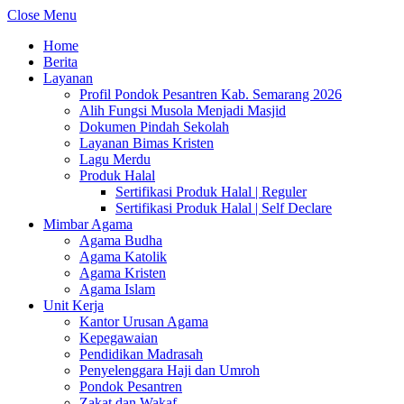
Close Menu
Home
Berita
Layanan
Profil Pondok Pesantren Kab. Semarang 2026
Alih Fungsi Musola Menjadi Masjid
Dokumen Pindah Sekolah
Layanan Bimas Kristen
Lagu Merdu
Produk Halal
Sertifikasi Produk Halal | Reguler
Sertifikasi Produk Halal | Self Declare
Mimbar Agama
Agama Budha
Agama Katolik
Agama Kristen
Agama Islam
Unit Kerja
Kantor Urusan Agama
Kepegawaian
Pendidikan Madrasah
Penyelenggara Haji dan Umroh
Pondok Pesantren
Zakat dan Wakaf