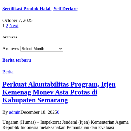
Sertifikasi Produk Halal | Self Declare
October 7, 2025
1
2
Next
Archives
Archives
Berita terbaru
Berita
Perkuat Akuntabilitas Program, Itjen
Kemenag Monev Asta Protas di
Kabupaten Semarang
By
admin
December 18, 2025
0
Ungaran (Humas) – Inspektorat Jenderal (Itjen) Kementerian Agama
Republik Indonesia melaksanakan Pemantauan dan Evaluasi