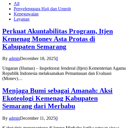
All
Penyelenggara Haji dan Umroh
Kepegawaian
Layanan
Perkuat Akuntabilitas Program, Itjen
Kemenag Monev Asta Protas di
Kabupaten Semarang
By
admin
December 18, 2025
0
Ungaran (Humas) – Inspektorat Jenderal (Itjen) Kementerian Agama
Republik Indonesia melaksanakan Pemantauan dan Evaluasi
(Monev)…
Menjaga Bumi sebagai Amanah: Aksi
Ekoteologi Kemenag Kabupaten
Semarang dari Merbabu
By
admin
December 11, 2025
0
Kabut tipis menggantung di lereng Merbabu ketika ratusan siswa-