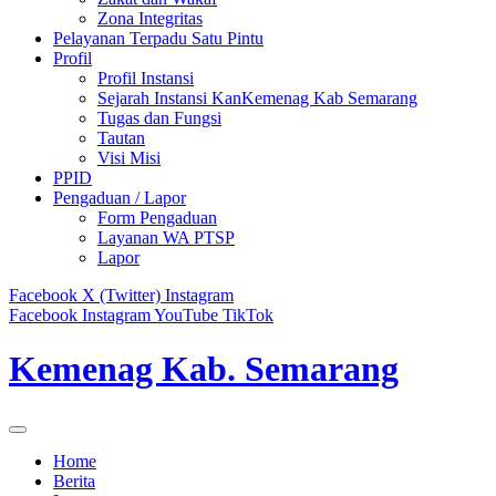
Zona Integritas
Pelayanan Terpadu Satu Pintu
Profil
Profil Instansi
Sejarah Instansi KanKemenag Kab Semarang
Tugas dan Fungsi
Tautan
Visi Misi
PPID
Pengaduan / Lapor
Form Pengaduan
Layanan WA PTSP
Lapor
Facebook
X (Twitter)
Instagram
Facebook
Instagram
YouTube
TikTok
Kemenag Kab. Semarang
Home
Berita