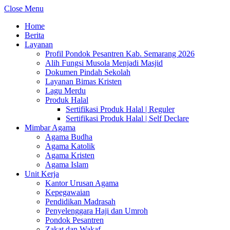
Close Menu
Home
Berita
Layanan
Profil Pondok Pesantren Kab. Semarang 2026
Alih Fungsi Musola Menjadi Masjid
Dokumen Pindah Sekolah
Layanan Bimas Kristen
Lagu Merdu
Produk Halal
Sertifikasi Produk Halal | Reguler
Sertifikasi Produk Halal | Self Declare
Mimbar Agama
Agama Budha
Agama Katolik
Agama Kristen
Agama Islam
Unit Kerja
Kantor Urusan Agama
Kepegawaian
Pendidikan Madrasah
Penyelenggara Haji dan Umroh
Pondok Pesantren
Zakat dan Wakaf