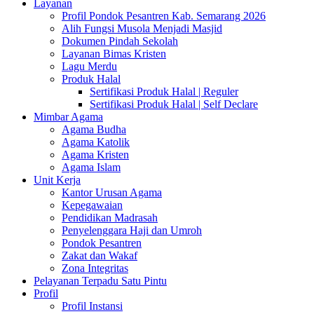
Layanan
Profil Pondok Pesantren Kab. Semarang 2026
Alih Fungsi Musola Menjadi Masjid
Dokumen Pindah Sekolah
Layanan Bimas Kristen
Lagu Merdu
Produk Halal
Sertifikasi Produk Halal | Reguler
Sertifikasi Produk Halal | Self Declare
Mimbar Agama
Agama Budha
Agama Katolik
Agama Kristen
Agama Islam
Unit Kerja
Kantor Urusan Agama
Kepegawaian
Pendidikan Madrasah
Penyelenggara Haji dan Umroh
Pondok Pesantren
Zakat dan Wakaf
Zona Integritas
Pelayanan Terpadu Satu Pintu
Profil
Profil Instansi