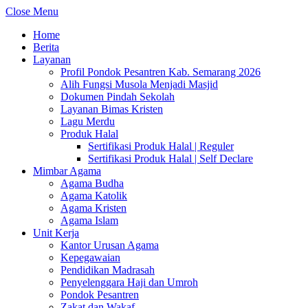
Close Menu
Home
Berita
Layanan
Profil Pondok Pesantren Kab. Semarang 2026
Alih Fungsi Musola Menjadi Masjid
Dokumen Pindah Sekolah
Layanan Bimas Kristen
Lagu Merdu
Produk Halal
Sertifikasi Produk Halal | Reguler
Sertifikasi Produk Halal | Self Declare
Mimbar Agama
Agama Budha
Agama Katolik
Agama Kristen
Agama Islam
Unit Kerja
Kantor Urusan Agama
Kepegawaian
Pendidikan Madrasah
Penyelenggara Haji dan Umroh
Pondok Pesantren
Zakat dan Wakaf