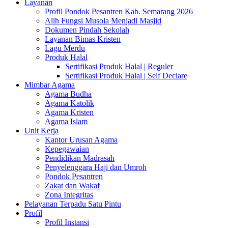
Layanan
Profil Pondok Pesantren Kab. Semarang 2026
Alih Fungsi Musola Menjadi Masjid
Dokumen Pindah Sekolah
Layanan Bimas Kristen
Lagu Merdu
Produk Halal
Sertifikasi Produk Halal | Reguler
Sertifikasi Produk Halal | Self Declare
Mimbar Agama
Agama Budha
Agama Katolik
Agama Kristen
Agama Islam
Unit Kerja
Kantor Urusan Agama
Kepegawaian
Pendidikan Madrasah
Penyelenggara Haji dan Umroh
Pondok Pesantren
Zakat dan Wakaf
Zona Integritas
Pelayanan Terpadu Satu Pintu
Profil
Profil Instansi