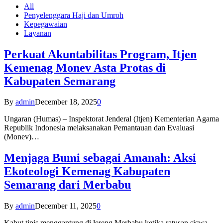
All
Penyelenggara Haji dan Umroh
Kepegawaian
Layanan
Perkuat Akuntabilitas Program, Itjen
Kemenag Monev Asta Protas di
Kabupaten Semarang
By
admin
December 18, 2025
0
Ungaran (Humas) – Inspektorat Jenderal (Itjen) Kementerian Agama
Republik Indonesia melaksanakan Pemantauan dan Evaluasi
(Monev)…
Menjaga Bumi sebagai Amanah: Aksi
Ekoteologi Kemenag Kabupaten
Semarang dari Merbabu
By
admin
December 11, 2025
0
Kabut tipis menggantung di lereng Merbabu ketika ratusan siswa-