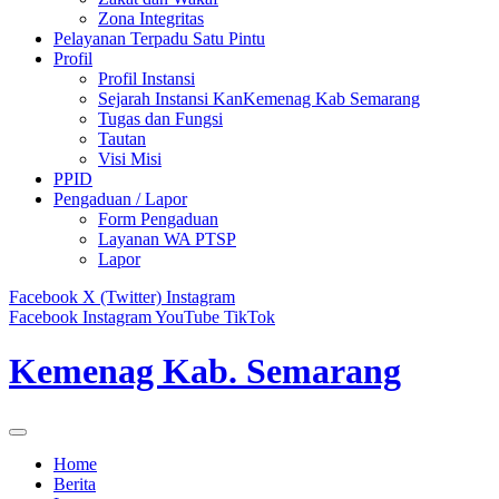
Zona Integritas
Pelayanan Terpadu Satu Pintu
Profil
Profil Instansi
Sejarah Instansi KanKemenag Kab Semarang
Tugas dan Fungsi
Tautan
Visi Misi
PPID
Pengaduan / Lapor
Form Pengaduan
Layanan WA PTSP
Lapor
Facebook
X (Twitter)
Instagram
Facebook
Instagram
YouTube
TikTok
Kemenag Kab. Semarang
Home
Berita