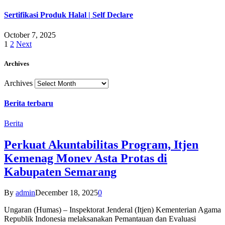
Sertifikasi Produk Halal | Self Declare
October 7, 2025
1
2
Next
Archives
Archives
Berita terbaru
Berita
Perkuat Akuntabilitas Program, Itjen
Kemenag Monev Asta Protas di
Kabupaten Semarang
By
admin
December 18, 2025
0
Ungaran (Humas) – Inspektorat Jenderal (Itjen) Kementerian Agama
Republik Indonesia melaksanakan Pemantauan dan Evaluasi