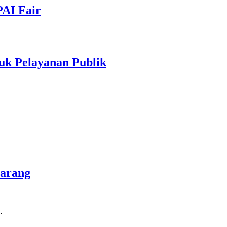
PAI Fair
uk Pelayanan Publik
marang
…