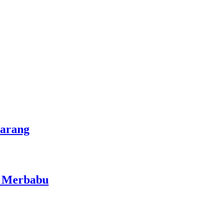
marang
i Merbabu