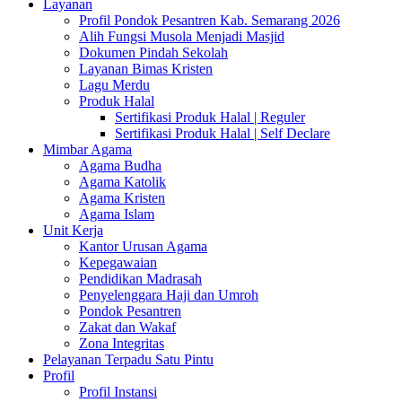
Layanan
Profil Pondok Pesantren Kab. Semarang 2026
Alih Fungsi Musola Menjadi Masjid
Dokumen Pindah Sekolah
Layanan Bimas Kristen
Lagu Merdu
Produk Halal
Sertifikasi Produk Halal | Reguler
Sertifikasi Produk Halal | Self Declare
Mimbar Agama
Agama Budha
Agama Katolik
Agama Kristen
Agama Islam
Unit Kerja
Kantor Urusan Agama
Kepegawaian
Pendidikan Madrasah
Penyelenggara Haji dan Umroh
Pondok Pesantren
Zakat dan Wakaf
Zona Integritas
Pelayanan Terpadu Satu Pintu
Profil
Profil Instansi