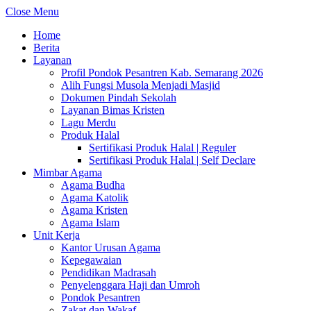
Close Menu
Home
Berita
Layanan
Profil Pondok Pesantren Kab. Semarang 2026
Alih Fungsi Musola Menjadi Masjid
Dokumen Pindah Sekolah
Layanan Bimas Kristen
Lagu Merdu
Produk Halal
Sertifikasi Produk Halal | Reguler
Sertifikasi Produk Halal | Self Declare
Mimbar Agama
Agama Budha
Agama Katolik
Agama Kristen
Agama Islam
Unit Kerja
Kantor Urusan Agama
Kepegawaian
Pendidikan Madrasah
Penyelenggara Haji dan Umroh
Pondok Pesantren
Zakat dan Wakaf