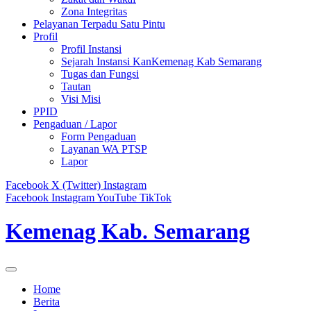
Zona Integritas
Pelayanan Terpadu Satu Pintu
Profil
Profil Instansi
Sejarah Instansi KanKemenag Kab Semarang
Tugas dan Fungsi
Tautan
Visi Misi
PPID
Pengaduan / Lapor
Form Pengaduan
Layanan WA PTSP
Lapor
Facebook
X (Twitter)
Instagram
Facebook
Instagram
YouTube
TikTok
Kemenag Kab. Semarang
Home
Berita