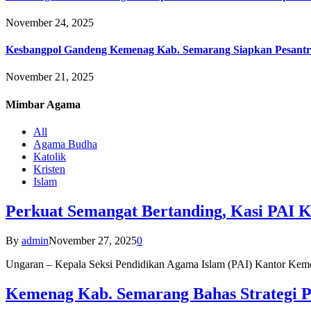
November 24, 2025
Kesbangpol Gandeng Kemenag Kab. Semarang Siapkan Pesantr
November 21, 2025
Mimbar
Agama
All
Agama Budha
Katolik
Kristen
Islam
Perkuat Semangat Bertanding, Kasi PAI 
By
admin
November 27, 2025
0
Ungaran – Kepala Seksi Pendidikan Agama Islam (PAI) Kantor K
Kemenag Kab. Semarang Bahas Strategi P