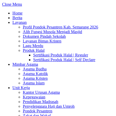
Close Menu
Home
Berita
Layanan
Profil Pondok Pesantren Kab. Semarang 2026
Alih Fungsi Musola Menjadi Masjid
Dokumen Pindah Sekolah
Layanan Bimas Kristen
Lagu Merdu
Produk Halal
Sertifikasi Produk Halal | Reguler
Sertifikasi Produk Halal | Self Declare
Mimbar Agama
Agama Budha
Agama Katolik
Agama Kristen
Agama Islam
Unit Kerja
Kantor Urusan Agama
Kepegawaian
Pendidikan Madrasah
Penyelenggara Haji dan Umroh
Pondok Pesantren
Zakat dan Wakaf