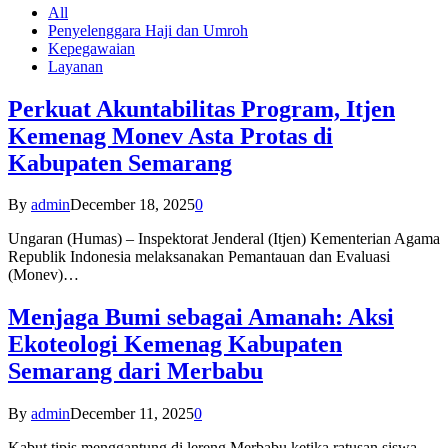
All
Penyelenggara Haji dan Umroh
Kepegawaian
Layanan
Perkuat Akuntabilitas Program, Itjen
Kemenag Monev Asta Protas di
Kabupaten Semarang
By
admin
December 18, 2025
0
Ungaran (Humas) – Inspektorat Jenderal (Itjen) Kementerian Agama
Republik Indonesia melaksanakan Pemantauan dan Evaluasi
(Monev)…
Menjaga Bumi sebagai Amanah: Aksi
Ekoteologi Kemenag Kabupaten
Semarang dari Merbabu
By
admin
December 11, 2025
0
Kabut tipis menggantung di lereng Merbabu ketika ratusan siswa-