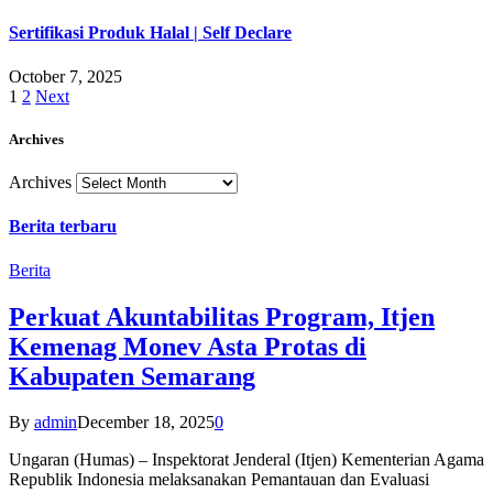
Sertifikasi Produk Halal | Self Declare
October 7, 2025
1
2
Next
Archives
Archives
Berita terbaru
Berita
Perkuat Akuntabilitas Program, Itjen
Kemenag Monev Asta Protas di
Kabupaten Semarang
By
admin
December 18, 2025
0
Ungaran (Humas) – Inspektorat Jenderal (Itjen) Kementerian Agama
Republik Indonesia melaksanakan Pemantauan dan Evaluasi