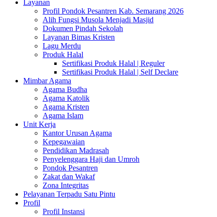
Layanan
Profil Pondok Pesantren Kab. Semarang 2026
Alih Fungsi Musola Menjadi Masjid
Dokumen Pindah Sekolah
Layanan Bimas Kristen
Lagu Merdu
Produk Halal
Sertifikasi Produk Halal | Reguler
Sertifikasi Produk Halal | Self Declare
Mimbar Agama
Agama Budha
Agama Katolik
Agama Kristen
Agama Islam
Unit Kerja
Kantor Urusan Agama
Kepegawaian
Pendidikan Madrasah
Penyelenggara Haji dan Umroh
Pondok Pesantren
Zakat dan Wakaf
Zona Integritas
Pelayanan Terpadu Satu Pintu
Profil
Profil Instansi