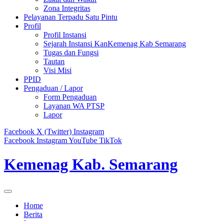
Zona Integritas
Pelayanan Terpadu Satu Pintu
Profil
Profil Instansi
Sejarah Instansi KanKemenag Kab Semarang
Tugas dan Fungsi
Tautan
Visi Misi
PPID
Pengaduan / Lapor
Form Pengaduan
Layanan WA PTSP
Lapor
Facebook
X (Twitter)
Instagram
Facebook
Instagram
YouTube
TikTok
Kemenag Kab. Semarang
Home
Berita