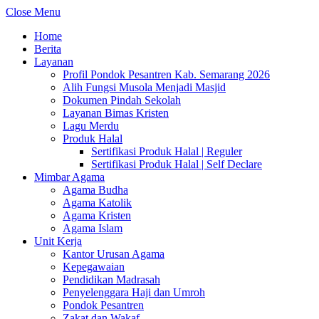
Close Menu
Home
Berita
Layanan
Profil Pondok Pesantren Kab. Semarang 2026
Alih Fungsi Musola Menjadi Masjid
Dokumen Pindah Sekolah
Layanan Bimas Kristen
Lagu Merdu
Produk Halal
Sertifikasi Produk Halal | Reguler
Sertifikasi Produk Halal | Self Declare
Mimbar Agama
Agama Budha
Agama Katolik
Agama Kristen
Agama Islam
Unit Kerja
Kantor Urusan Agama
Kepegawaian
Pendidikan Madrasah
Penyelenggara Haji dan Umroh
Pondok Pesantren
Zakat dan Wakaf