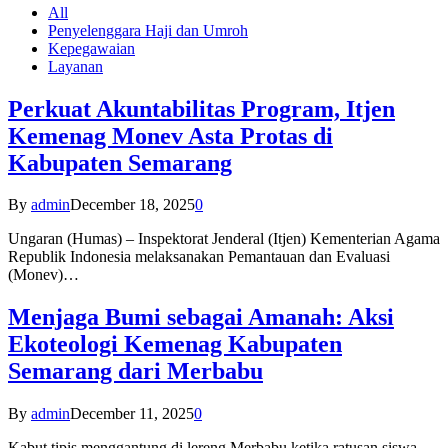
All
Penyelenggara Haji dan Umroh
Kepegawaian
Layanan
Perkuat Akuntabilitas Program, Itjen
Kemenag Monev Asta Protas di
Kabupaten Semarang
By
admin
December 18, 2025
0
Ungaran (Humas) – Inspektorat Jenderal (Itjen) Kementerian Agama
Republik Indonesia melaksanakan Pemantauan dan Evaluasi
(Monev)…
Menjaga Bumi sebagai Amanah: Aksi
Ekoteologi Kemenag Kabupaten
Semarang dari Merbabu
By
admin
December 11, 2025
0
Kabut tipis menggantung di lereng Merbabu ketika ratusan siswa-