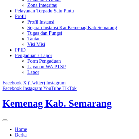
Zona Integritas
Pelayanan Terpadu Satu Pintu
Profil
Profil Instansi
Sejarah Instansi KanKemenag Kab Semarang
Tugas dan Fungsi
Tautan
Visi Misi
PPID
Pengaduan / Lapor
Form Pengaduan
Layanan WA PTSP
Lapor
Facebook
X (Twitter)
Instagram
Facebook
Instagram
YouTube
TikTok
Kemenag Kab. Semarang
Home
Berita