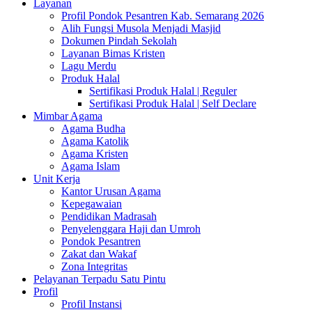
Layanan
Profil Pondok Pesantren Kab. Semarang 2026
Alih Fungsi Musola Menjadi Masjid
Dokumen Pindah Sekolah
Layanan Bimas Kristen
Lagu Merdu
Produk Halal
Sertifikasi Produk Halal | Reguler
Sertifikasi Produk Halal | Self Declare
Mimbar Agama
Agama Budha
Agama Katolik
Agama Kristen
Agama Islam
Unit Kerja
Kantor Urusan Agama
Kepegawaian
Pendidikan Madrasah
Penyelenggara Haji dan Umroh
Pondok Pesantren
Zakat dan Wakaf
Zona Integritas
Pelayanan Terpadu Satu Pintu
Profil
Profil Instansi