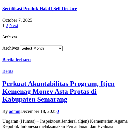
Sertifikasi Produk Halal | Self Declare
October 7, 2025
1
2
Next
Archives
Archives
Berita terbaru
Berita
Perkuat Akuntabilitas Program, Itjen
Kemenag Monev Asta Protas di
Kabupaten Semarang
By
admin
December 18, 2025
0
Ungaran (Humas) – Inspektorat Jenderal (Itjen) Kementerian Agama
Republik Indonesia melaksanakan Pemantauan dan Evaluasi