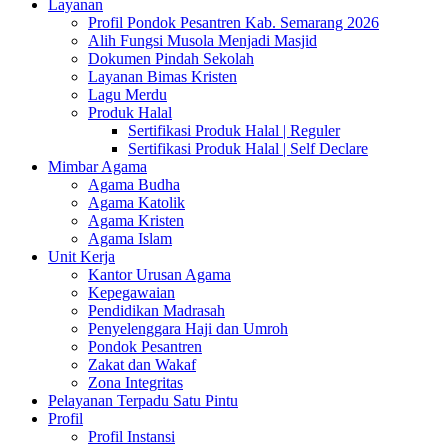
Layanan
Profil Pondok Pesantren Kab. Semarang 2026
Alih Fungsi Musola Menjadi Masjid
Dokumen Pindah Sekolah
Layanan Bimas Kristen
Lagu Merdu
Produk Halal
Sertifikasi Produk Halal | Reguler
Sertifikasi Produk Halal | Self Declare
Mimbar Agama
Agama Budha
Agama Katolik
Agama Kristen
Agama Islam
Unit Kerja
Kantor Urusan Agama
Kepegawaian
Pendidikan Madrasah
Penyelenggara Haji dan Umroh
Pondok Pesantren
Zakat dan Wakaf
Zona Integritas
Pelayanan Terpadu Satu Pintu
Profil
Profil Instansi