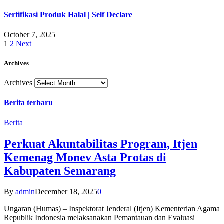
Sertifikasi Produk Halal | Self Declare
October 7, 2025
1
2
Next
Archives
Archives
Berita terbaru
Berita
Perkuat Akuntabilitas Program, Itjen
Kemenag Monev Asta Protas di
Kabupaten Semarang
By
admin
December 18, 2025
0
Ungaran (Humas) – Inspektorat Jenderal (Itjen) Kementerian Agama
Republik Indonesia melaksanakan Pemantauan dan Evaluasi