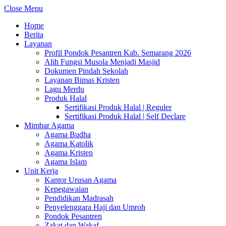
Close Menu
Home
Berita
Layanan
Profil Pondok Pesantren Kab. Semarang 2026
Alih Fungsi Musola Menjadi Masjid
Dokumen Pindah Sekolah
Layanan Bimas Kristen
Lagu Merdu
Produk Halal
Sertifikasi Produk Halal | Reguler
Sertifikasi Produk Halal | Self Declare
Mimbar Agama
Agama Budha
Agama Katolik
Agama Kristen
Agama Islam
Unit Kerja
Kantor Urusan Agama
Kepegawaian
Pendidikan Madrasah
Penyelenggara Haji dan Umroh
Pondok Pesantren
Zakat dan Wakaf