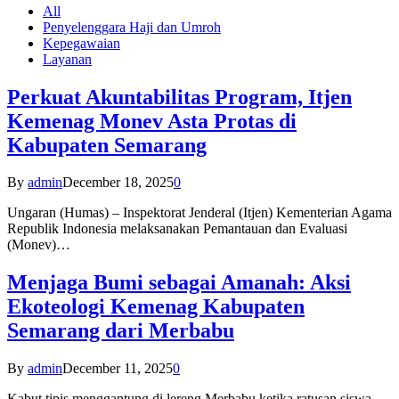
All
Penyelenggara Haji dan Umroh
Kepegawaian
Layanan
Perkuat Akuntabilitas Program, Itjen
Kemenag Monev Asta Protas di
Kabupaten Semarang
By
admin
December 18, 2025
0
Ungaran (Humas) – Inspektorat Jenderal (Itjen) Kementerian Agama
Republik Indonesia melaksanakan Pemantauan dan Evaluasi
(Monev)…
Menjaga Bumi sebagai Amanah: Aksi
Ekoteologi Kemenag Kabupaten
Semarang dari Merbabu
By
admin
December 11, 2025
0
Kabut tipis menggantung di lereng Merbabu ketika ratusan siswa-