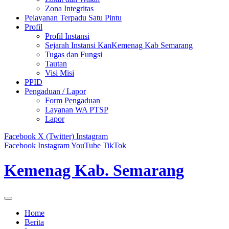
Zona Integritas
Pelayanan Terpadu Satu Pintu
Profil
Profil Instansi
Sejarah Instansi KanKemenag Kab Semarang
Tugas dan Fungsi
Tautan
Visi Misi
PPID
Pengaduan / Lapor
Form Pengaduan
Layanan WA PTSP
Lapor
Facebook
X (Twitter)
Instagram
Facebook
Instagram
YouTube
TikTok
Kemenag Kab. Semarang
Home
Berita