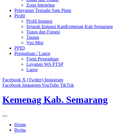
Zona Integritas
Pelayanan Terpadu Satu Pintu
Profil
Profil Instansi
Sejarah Instansi KanKemenag Kab Semarang
Tugas dan Fungsi
Tautan
Visi Misi
PPID
Pengaduan / Lapor
Form Pengaduan
Layanan WA PTSP
Lapor
Facebook
X (Twitter)
Instagram
Facebook
Instagram
YouTube
TikTok
Kemenag Kab. Semarang
Home
Berita