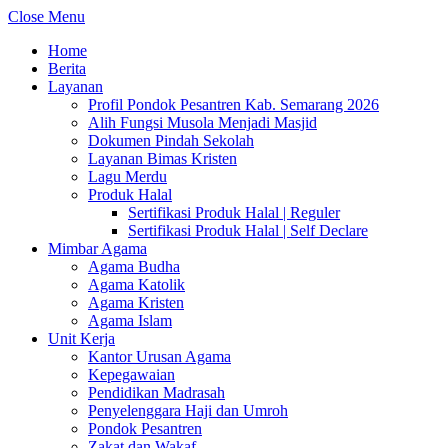
Close Menu
Home
Berita
Layanan
Profil Pondok Pesantren Kab. Semarang 2026
Alih Fungsi Musola Menjadi Masjid
Dokumen Pindah Sekolah
Layanan Bimas Kristen
Lagu Merdu
Produk Halal
Sertifikasi Produk Halal | Reguler
Sertifikasi Produk Halal | Self Declare
Mimbar Agama
Agama Budha
Agama Katolik
Agama Kristen
Agama Islam
Unit Kerja
Kantor Urusan Agama
Kepegawaian
Pendidikan Madrasah
Penyelenggara Haji dan Umroh
Pondok Pesantren
Zakat dan Wakaf