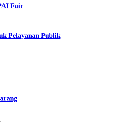
PAI Fair
uk Pelayanan Publik
marang
…