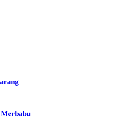
marang
i Merbabu