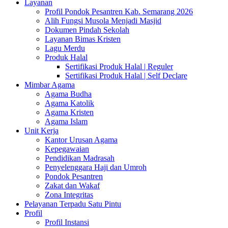
Layanan
Profil Pondok Pesantren Kab. Semarang 2026
Alih Fungsi Musola Menjadi Masjid
Dokumen Pindah Sekolah
Layanan Bimas Kristen
Lagu Merdu
Produk Halal
Sertifikasi Produk Halal | Reguler
Sertifikasi Produk Halal | Self Declare
Mimbar Agama
Agama Budha
Agama Katolik
Agama Kristen
Agama Islam
Unit Kerja
Kantor Urusan Agama
Kepegawaian
Pendidikan Madrasah
Penyelenggara Haji dan Umroh
Pondok Pesantren
Zakat dan Wakaf
Zona Integritas
Pelayanan Terpadu Satu Pintu
Profil
Profil Instansi