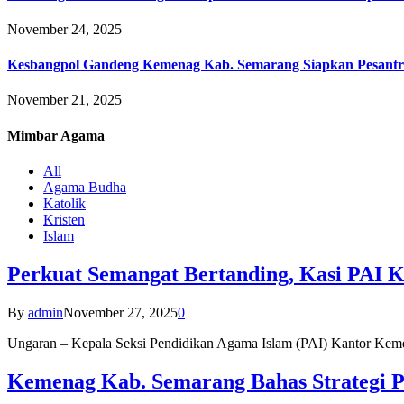
November 24, 2025
Kesbangpol Gandeng Kemenag Kab. Semarang Siapkan Pesantr
November 21, 2025
Mimbar
Agama
All
Agama Budha
Katolik
Kristen
Islam
Perkuat Semangat Bertanding, Kasi PAI 
By
admin
November 27, 2025
0
Ungaran – Kepala Seksi Pendidikan Agama Islam (PAI) Kantor K
Kemenag Kab. Semarang Bahas Strategi P