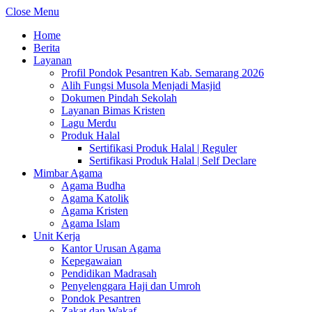
Close Menu
Home
Berita
Layanan
Profil Pondok Pesantren Kab. Semarang 2026
Alih Fungsi Musola Menjadi Masjid
Dokumen Pindah Sekolah
Layanan Bimas Kristen
Lagu Merdu
Produk Halal
Sertifikasi Produk Halal | Reguler
Sertifikasi Produk Halal | Self Declare
Mimbar Agama
Agama Budha
Agama Katolik
Agama Kristen
Agama Islam
Unit Kerja
Kantor Urusan Agama
Kepegawaian
Pendidikan Madrasah
Penyelenggara Haji dan Umroh
Pondok Pesantren
Zakat dan Wakaf