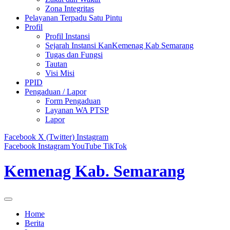
Zona Integritas
Pelayanan Terpadu Satu Pintu
Profil
Profil Instansi
Sejarah Instansi KanKemenag Kab Semarang
Tugas dan Fungsi
Tautan
Visi Misi
PPID
Pengaduan / Lapor
Form Pengaduan
Layanan WA PTSP
Lapor
Facebook
X (Twitter)
Instagram
Facebook
Instagram
YouTube
TikTok
Kemenag Kab. Semarang
Home
Berita