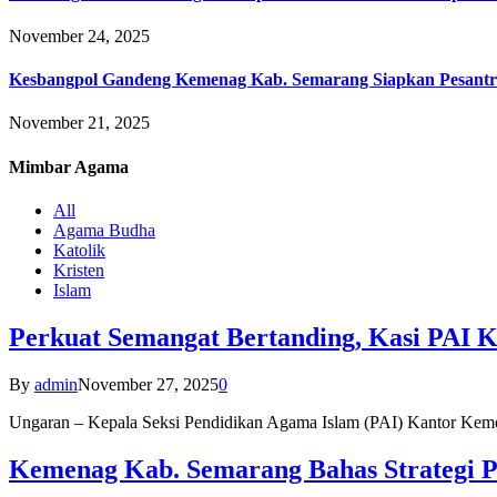
November 24, 2025
Kesbangpol Gandeng Kemenag Kab. Semarang Siapkan Pesantr
November 21, 2025
Mimbar
Agama
All
Agama Budha
Katolik
Kristen
Islam
Perkuat Semangat Bertanding, Kasi PAI 
By
admin
November 27, 2025
0
Ungaran – Kepala Seksi Pendidikan Agama Islam (PAI) Kantor K
Kemenag Kab. Semarang Bahas Strategi P