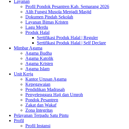
Layanan
Profil Pondok Pesantren Kab. Semarang 2026
Alih Fungsi Musola Menjadi Masjid
Dokumen Pindah Sekolah
Layanan Bimas Kristen
Lagu Merdu
Produk Halal
Sertifikasi Produk Halal | Reguler
Sertifikasi Produk Halal | Self Declare
Mimbar Agama
Agama Budha
Agama Katolik
Agama Kristen
Agama Islam
Unit Kerja
Kantor Urusan Agama
Kepegawaian
Pendidikan Madrasah
Penyelenggara Haji dan Umroh
Pondok Pesantren
Zakat dan Wakaf
Zona Integritas
Pelayanan Terpadu Satu Pintu
Profil
Profil Instansi