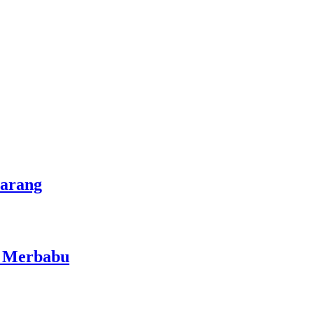
marang
i Merbabu