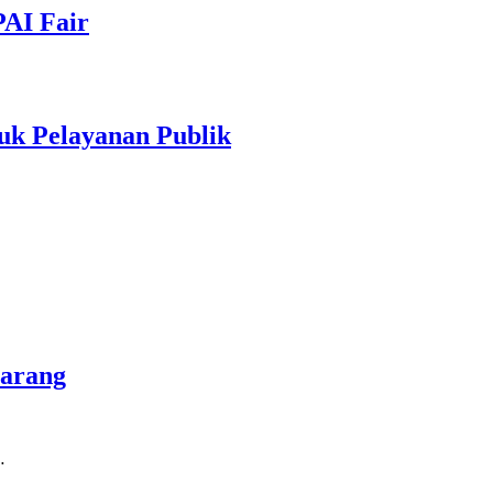
PAI Fair
uk Pelayanan Publik
marang
…