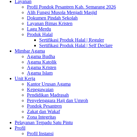
Layanan
Profil Pondok Pesantren Kab. Semarang 2026
Alih Fungsi Musola Menjadi Masjid
Dokumen Pindah Sekolah
Layanan Bimas Kristen
Lagu Merdu
Produk Halal
Sertifikasi Produk Halal | Reguler
Sertifikasi Produk Halal | Self Declare
Mimbar Agama
Agama Budha
Agama Katolik
Agama Kristen
Agama Islam
Unit Kerja
Kantor Urusan Agama
Kepegawaian
Pendidikan Madrasah
Penyelenggara Haji dan Umroh
Pondok Pesantren
Zakat dan Wakaf
Zona Integritas
Pelayanan Terpadu Satu Pintu
Profil
Profil Instansi