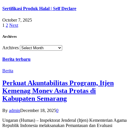
Sertifikasi Produk Halal | Self Declare
October 7, 2025
1
2
Next
Archives
Archives
Berita terbaru
Berita
Perkuat Akuntabilitas Program, Itjen
Kemenag Monev Asta Protas di
Kabupaten Semarang
By
admin
December 18, 2025
0
Ungaran (Humas) – Inspektorat Jenderal (Itjen) Kementerian Agama
Republik Indonesia melaksanakan Pemantauan dan Evaluasi