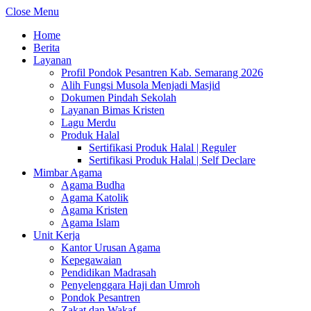
Close Menu
Home
Berita
Layanan
Profil Pondok Pesantren Kab. Semarang 2026
Alih Fungsi Musola Menjadi Masjid
Dokumen Pindah Sekolah
Layanan Bimas Kristen
Lagu Merdu
Produk Halal
Sertifikasi Produk Halal | Reguler
Sertifikasi Produk Halal | Self Declare
Mimbar Agama
Agama Budha
Agama Katolik
Agama Kristen
Agama Islam
Unit Kerja
Kantor Urusan Agama
Kepegawaian
Pendidikan Madrasah
Penyelenggara Haji dan Umroh
Pondok Pesantren
Zakat dan Wakaf