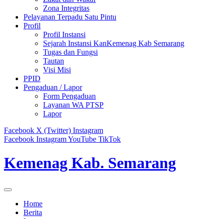
Zona Integritas
Pelayanan Terpadu Satu Pintu
Profil
Profil Instansi
Sejarah Instansi KanKemenag Kab Semarang
Tugas dan Fungsi
Tautan
Visi Misi
PPID
Pengaduan / Lapor
Form Pengaduan
Layanan WA PTSP
Lapor
Facebook
X (Twitter)
Instagram
Facebook
Instagram
YouTube
TikTok
Kemenag Kab. Semarang
Home
Berita