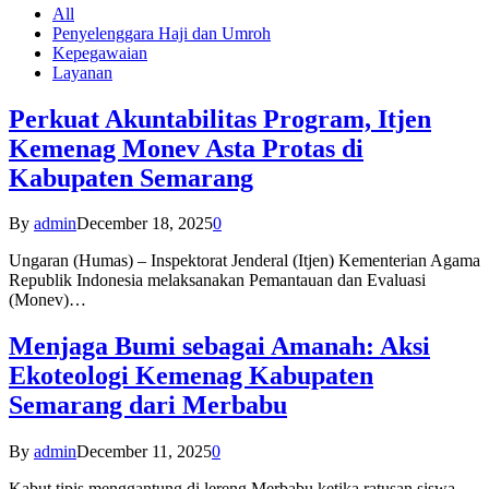
All
Penyelenggara Haji dan Umroh
Kepegawaian
Layanan
Perkuat Akuntabilitas Program, Itjen
Kemenag Monev Asta Protas di
Kabupaten Semarang
By
admin
December 18, 2025
0
Ungaran (Humas) – Inspektorat Jenderal (Itjen) Kementerian Agama
Republik Indonesia melaksanakan Pemantauan dan Evaluasi
(Monev)…
Menjaga Bumi sebagai Amanah: Aksi
Ekoteologi Kemenag Kabupaten
Semarang dari Merbabu
By
admin
December 11, 2025
0
Kabut tipis menggantung di lereng Merbabu ketika ratusan siswa-