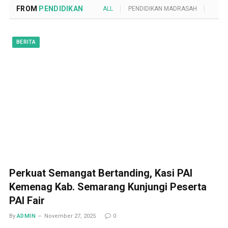
FROM
PENDIDIKAN
ALL
PENDIDIKAN MADRASAH
POND
BERITA
Perkuat Semangat Bertanding, Kasi PAI
Kemenag Kab. Semarang Kunjungi Peserta
PAI Fair
By
ADMIN
November 27, 2025
0