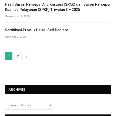
Hasil Survei Persepsi Anti Korupsi (SPAK) dan Survei Persepsi
Kualitas Pelayanan (SPKP) Triwulan 3 – 2025
November 5, 2025
Sertifikasi Produk Halal | Self Declare
October 7, 2025
N
1
2
e
x
t
ARCHIVES