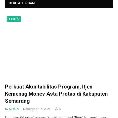
BERITA TERBARU
BERITA
Perkuat Akuntabilitas Program, Itjen
Kemenag Monev Asta Protas di Kabupaten
Semarang
By
ADMIN
December 18, 2025
0
Ungaran (Humas) – Inspektorat Jenderal (Itjen) Kementerian