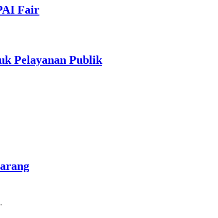
PAI Fair
uk Pelayanan Publik
marang
…