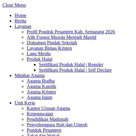
Close Menu
Home
Berita
Layanan
Profil Pondok Pesantren Kab. Semarang 2026
Alih Fungsi Musola Menjadi Masjid
Dokumen Pindah Sekolah
Layanan Bimas Kristen
Lagu Merdu
Produk Halal
Sertifikasi Produk Halal | Reguler
Sertifikasi Produk Halal | Self Declare
Mimbar Agama
Agama Budha
Agama Katolik
Agama Kristen
Agama Islam
Unit Kerja
Kantor Urusan Agama
Kepegawaian
Pendidikan Madrasah
Penyelenggara Haji dan Umroh
Pondok Pesantren
Zakat dan Wakaf