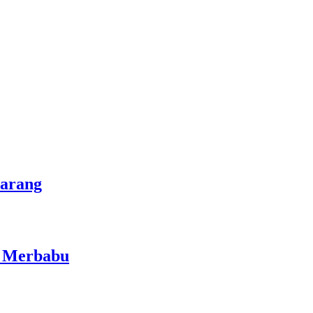
marang
i Merbabu