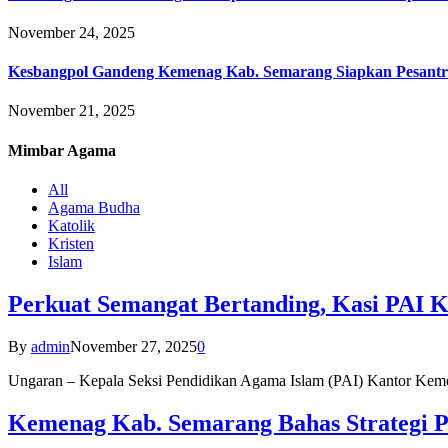
November 24, 2025
Kesbangpol Gandeng Kemenag Kab. Semarang Siapkan Pesantr
November 21, 2025
Mimbar
Agama
All
Agama Budha
Katolik
Kristen
Islam
Perkuat Semangat Bertanding, Kasi PAI 
By
admin
November 27, 2025
0
Ungaran – Kepala Seksi Pendidikan Agama Islam (PAI) Kantor K
Kemenag Kab. Semarang Bahas Strategi P