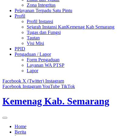
Zona Integritas
Pelayanan Terpadu Satu Pintu
Profil
Profil Instansi
Sejarah Instansi KanKemenag Kab Semarang
Tugas dan Fungsi
Tautan
Visi Misi
PPID
Pengaduan / Lapor
Form Pengaduan
Layanan WA PTSP
Lapor
Facebook
X (Twitter)
Instagram
Facebook
Instagram
YouTube
TikTok
Kemenag Kab. Semarang
Home
Berita