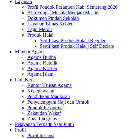
Layanan
Profil Pondok Pesantren Kab. Semarang 2026
Alih Fungsi Musola Menjadi Masjid
Dokumen Pindah Sekolah
Layanan Bimas Kristen
Lagu Merdu
Produk Halal
Sertifikasi Produk Halal | Reguler
Sertifikasi Produk Halal | Self Declare
Mimbar Agama
Agama Budha
Agama Katolik
Agama Kristen
Agama Islam
Unit Kerja
Kantor Urusan Agama
Kepegawaian
Pendidikan Madrasah
Penyelenggara Haji dan Umroh
Pondok Pesantren
Zakat dan Wakaf
Zona Integritas
Pelayanan Terpadu Satu Pintu
Profil
Profil Instansi