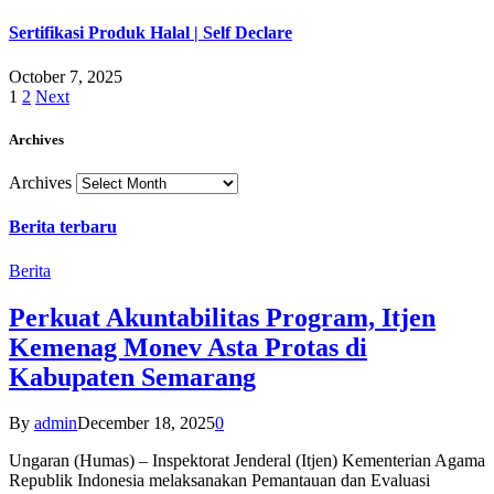
Sertifikasi Produk Halal | Self Declare
October 7, 2025
1
2
Next
Archives
Archives
Berita terbaru
Berita
Perkuat Akuntabilitas Program, Itjen
Kemenag Monev Asta Protas di
Kabupaten Semarang
By
admin
December 18, 2025
0
Ungaran (Humas) – Inspektorat Jenderal (Itjen) Kementerian Agama
Republik Indonesia melaksanakan Pemantauan dan Evaluasi