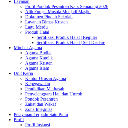
Layanan
Profil Pondok Pesantren Kab. Semarang 2026
Alih Fungsi Musola Menjadi Masjid
Dokumen Pindah Sekolah
Layanan Bimas Kristen
Lagu Merdu
Produk Halal
Sertifikasi Produk Halal | Reguler
Sertifikasi Produk Halal | Self Declare
Mimbar Agama
Agama Budha
Agama Katolik
Agama Kristen
Agama Islam
Unit Kerja
Kantor Urusan Agama
Kepegawaian
Pendidikan Madrasah
Penyelenggara Haji dan Umroh
Pondok Pesantren
Zakat dan Wakaf
Zona Integritas
Pelayanan Terpadu Satu Pintu
Profil
Profil Instansi