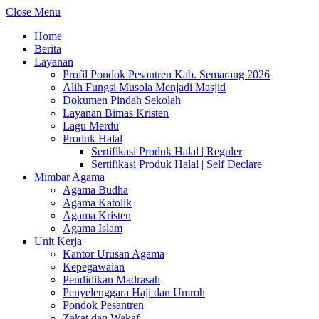
Close Menu
Home
Berita
Layanan
Profil Pondok Pesantren Kab. Semarang 2026
Alih Fungsi Musola Menjadi Masjid
Dokumen Pindah Sekolah
Layanan Bimas Kristen
Lagu Merdu
Produk Halal
Sertifikasi Produk Halal | Reguler
Sertifikasi Produk Halal | Self Declare
Mimbar Agama
Agama Budha
Agama Katolik
Agama Kristen
Agama Islam
Unit Kerja
Kantor Urusan Agama
Kepegawaian
Pendidikan Madrasah
Penyelenggara Haji dan Umroh
Pondok Pesantren
Zakat dan Wakaf