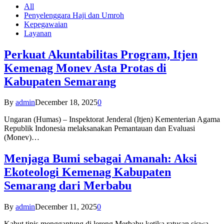
All
Penyelenggara Haji dan Umroh
Kepegawaian
Layanan
Perkuat Akuntabilitas Program, Itjen
Kemenag Monev Asta Protas di
Kabupaten Semarang
By
admin
December 18, 2025
0
Ungaran (Humas) – Inspektorat Jenderal (Itjen) Kementerian Agama
Republik Indonesia melaksanakan Pemantauan dan Evaluasi
(Monev)…
Menjaga Bumi sebagai Amanah: Aksi
Ekoteologi Kemenag Kabupaten
Semarang dari Merbabu
By
admin
December 11, 2025
0
Kabut tipis menggantung di lereng Merbabu ketika ratusan siswa-