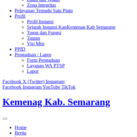
Zona Integritas
Pelayanan Terpadu Satu Pintu
Profil
Profil Instansi
Sejarah Instansi KanKemenag Kab Semarang
Tugas dan Fungsi
Tautan
Visi Misi
PPID
Pengaduan / Lapor
Form Pengaduan
Layanan WA PTSP
Lapor
Facebook
X (Twitter)
Instagram
Facebook
Instagram
YouTube
TikTok
Kemenag Kab. Semarang
Home
Berita