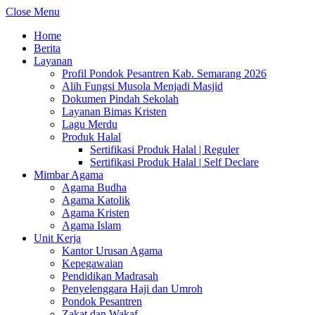
Close Menu
Home
Berita
Layanan
Profil Pondok Pesantren Kab. Semarang 2026
Alih Fungsi Musola Menjadi Masjid
Dokumen Pindah Sekolah
Layanan Bimas Kristen
Lagu Merdu
Produk Halal
Sertifikasi Produk Halal | Reguler
Sertifikasi Produk Halal | Self Declare
Mimbar Agama
Agama Budha
Agama Katolik
Agama Kristen
Agama Islam
Unit Kerja
Kantor Urusan Agama
Kepegawaian
Pendidikan Madrasah
Penyelenggara Haji dan Umroh
Pondok Pesantren
Zakat dan Wakaf