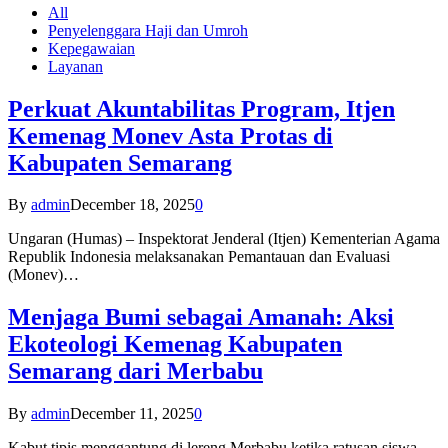
All
Penyelenggara Haji dan Umroh
Kepegawaian
Layanan
Perkuat Akuntabilitas Program, Itjen
Kemenag Monev Asta Protas di
Kabupaten Semarang
By
admin
December 18, 2025
0
Ungaran (Humas) – Inspektorat Jenderal (Itjen) Kementerian Agama
Republik Indonesia melaksanakan Pemantauan dan Evaluasi
(Monev)…
Menjaga Bumi sebagai Amanah: Aksi
Ekoteologi Kemenag Kabupaten
Semarang dari Merbabu
By
admin
December 11, 2025
0
Kabut tipis menggantung di lereng Merbabu ketika ratusan siswa-