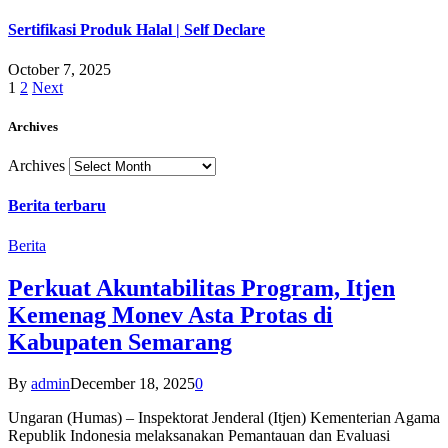
Sertifikasi Produk Halal | Self Declare
October 7, 2025
1
2
Next
Archives
Archives
Berita terbaru
Berita
Perkuat Akuntabilitas Program, Itjen
Kemenag Monev Asta Protas di
Kabupaten Semarang
By
admin
December 18, 2025
0
Ungaran (Humas) – Inspektorat Jenderal (Itjen) Kementerian Agama
Republik Indonesia melaksanakan Pemantauan dan Evaluasi