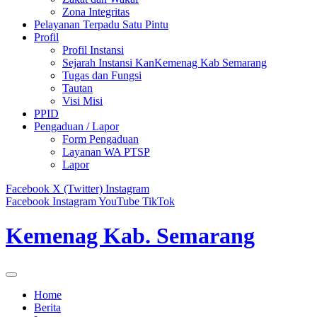
Zona Integritas
Pelayanan Terpadu Satu Pintu
Profil
Profil Instansi
Sejarah Instansi KanKemenag Kab Semarang
Tugas dan Fungsi
Tautan
Visi Misi
PPID
Pengaduan / Lapor
Form Pengaduan
Layanan WA PTSP
Lapor
Facebook
X (Twitter)
Instagram
Facebook
Instagram
YouTube
TikTok
Kemenag Kab. Semarang
Home
Berita