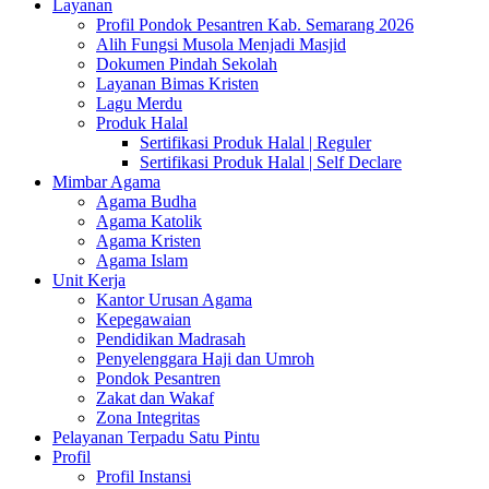
Layanan
Profil Pondok Pesantren Kab. Semarang 2026
Alih Fungsi Musola Menjadi Masjid
Dokumen Pindah Sekolah
Layanan Bimas Kristen
Lagu Merdu
Produk Halal
Sertifikasi Produk Halal | Reguler
Sertifikasi Produk Halal | Self Declare
Mimbar Agama
Agama Budha
Agama Katolik
Agama Kristen
Agama Islam
Unit Kerja
Kantor Urusan Agama
Kepegawaian
Pendidikan Madrasah
Penyelenggara Haji dan Umroh
Pondok Pesantren
Zakat dan Wakaf
Zona Integritas
Pelayanan Terpadu Satu Pintu
Profil
Profil Instansi