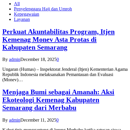
All
Penyelenggara Haji dan Umroh
Kepegawaian
Layanan
Perkuat Akuntabilitas Program, Itjen
Kemenag Monev Asta Protas di
Kabupaten Semarang
By
admin
December 18, 2025
0
Ungaran (Humas) – Inspektorat Jenderal (Itjen) Kementerian Agama
Republik Indonesia melaksanakan Pemantauan dan Evaluasi
(Monev)…
Menjaga Bumi sebagai Amanah: Aksi
Ekoteologi Kemenag Kabupaten
Semarang dari Merbabu
By
admin
December 11, 2025
0
Kabut tipis menggantung di lereng Merbabu ketika ratusan siswa-