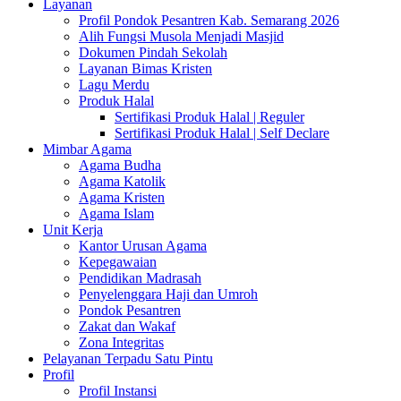
Layanan
Profil Pondok Pesantren Kab. Semarang 2026
Alih Fungsi Musola Menjadi Masjid
Dokumen Pindah Sekolah
Layanan Bimas Kristen
Lagu Merdu
Produk Halal
Sertifikasi Produk Halal | Reguler
Sertifikasi Produk Halal | Self Declare
Mimbar Agama
Agama Budha
Agama Katolik
Agama Kristen
Agama Islam
Unit Kerja
Kantor Urusan Agama
Kepegawaian
Pendidikan Madrasah
Penyelenggara Haji dan Umroh
Pondok Pesantren
Zakat dan Wakaf
Zona Integritas
Pelayanan Terpadu Satu Pintu
Profil
Profil Instansi