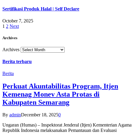
Sertifikasi Produk Halal | Self Declare
October 7, 2025
1
2
Next
Archives
Archives
Berita terbaru
Berita
Perkuat Akuntabilitas Program, Itjen
Kemenag Monev Asta Protas di
Kabupaten Semarang
By
admin
December 18, 2025
0
Ungaran (Humas) – Inspektorat Jenderal (Itjen) Kementerian Agama
Republik Indonesia melaksanakan Pemantauan dan Evaluasi