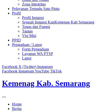
Zona Integritas
Pelayanan Terpadu Satu Pintu
Profil
Profil Instansi
Sejarah Instansi KanKemenag Kab Semarang
Tugas dan Fungsi
Tautan
Visi Misi
PPID
Pengaduan / Lapor
Form Pengaduan
Layanan WA PTSP
Lapor
Facebook
X (Twitter)
Instagram
Facebook
Instagram
YouTube
TikTok
Kemenag Kab. Semarang
Home
Berita