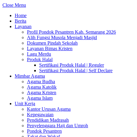
Close Menu
Home
Berita
Layanan
Profil Pondok Pesantren Kab. Semarang 2026
Alih Fungsi Musola Menjadi Masjid
Dokumen Pindah Sekolah
Layanan Bimas Kristen
Lagu Merdu
Produk Halal
Sertifikasi Produk Halal | Reguler
Sertifikasi Produk Halal | Self Declare
Mimbar Agama
Agama Budha
Agama Katolik
Agama Kristen
Agama Islam
Unit Kerja
Kantor Urusan Agama
Kepegawaian
Pendidikan Madrasah
Penyelenggara Haji dan Umroh
Pondok Pesantren
Zakat dan Wakaf