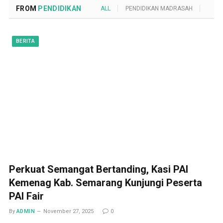
FROM
PENDIDIKAN
ALL
PENDIDIKAN MADRASAH
POND
BERITA
Perkuat Semangat Bertanding, Kasi PAI
Kemenag Kab. Semarang Kunjungi Peserta
PAI Fair
By
ADMIN
November 27, 2025
0