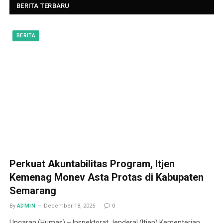
BERITA TERBARU
BERITA
Perkuat Akuntabilitas Program, Itjen
Kemenag Monev Asta Protas di Kabupaten
Semarang
By
ADMIN
December 18, 2025
0
Ungaran (Humas) – Inspektorat Jenderal (Itjen) Kementerian