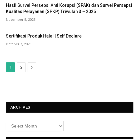
Hasil Survei Persepsi Anti Korupsi (SPAK) dan Survei Persepsi
Kualitas Pelayanan (SPKP) Triwulan 3 – 2025
November 5, 2025
Sertifikasi Produk Halal | Self Declare
October 7, 2025
N
1
2
e
x
t
ARCHIVES