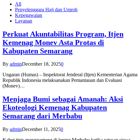
All
Penyelenggara Haji dan Umroh
Kepegawaian
Layanan
Perkuat Akuntabilitas Program, Itjen
Kemenag Monev Asta Protas di
Kabupaten Semarang
By
admin
December 18, 2025
0
Ungaran (Humas) – Inspektorat Jenderal (Itjen) Kementerian Agama
Republik Indonesia melaksanakan Pemantauan dan Evaluasi
(Monev)…
Menjaga Bumi sebagai Amanah: Aksi
Ekoteologi Kemenag Kabupaten
Semarang dari Merbabu
By
admin
December 11, 2025
0
Kabut tipis menggantung di lereng Merbabu ketika ratusan siswa-