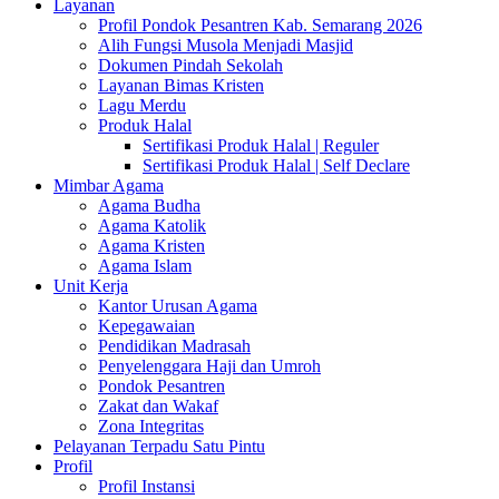
Layanan
Profil Pondok Pesantren Kab. Semarang 2026
Alih Fungsi Musola Menjadi Masjid
Dokumen Pindah Sekolah
Layanan Bimas Kristen
Lagu Merdu
Produk Halal
Sertifikasi Produk Halal | Reguler
Sertifikasi Produk Halal | Self Declare
Mimbar Agama
Agama Budha
Agama Katolik
Agama Kristen
Agama Islam
Unit Kerja
Kantor Urusan Agama
Kepegawaian
Pendidikan Madrasah
Penyelenggara Haji dan Umroh
Pondok Pesantren
Zakat dan Wakaf
Zona Integritas
Pelayanan Terpadu Satu Pintu
Profil
Profil Instansi