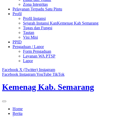
Zona Integritas
Pelayanan Terpadu Satu Pintu
Profil
Profil Instansi
Sejarah Instansi KanKemenag Kab Semarang
Tugas dan Fungsi
Tautan
Visi Misi
PPID
Pengaduan / Lapor
Form Pengaduan
Layanan WA PTSP
Lapor
Facebook
X (Twitter)
Instagram
Facebook
Instagram
YouTube
TikTok
Kemenag Kab. Semarang
Home
Berita