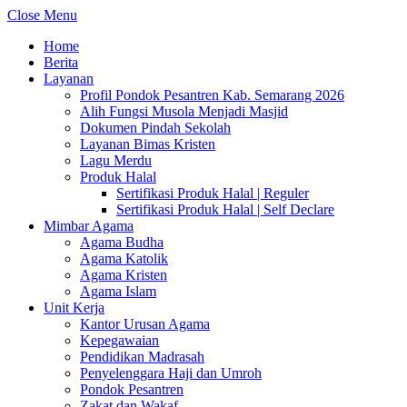
Close Menu
Home
Berita
Layanan
Profil Pondok Pesantren Kab. Semarang 2026
Alih Fungsi Musola Menjadi Masjid
Dokumen Pindah Sekolah
Layanan Bimas Kristen
Lagu Merdu
Produk Halal
Sertifikasi Produk Halal | Reguler
Sertifikasi Produk Halal | Self Declare
Mimbar Agama
Agama Budha
Agama Katolik
Agama Kristen
Agama Islam
Unit Kerja
Kantor Urusan Agama
Kepegawaian
Pendidikan Madrasah
Penyelenggara Haji dan Umroh
Pondok Pesantren
Zakat dan Wakaf