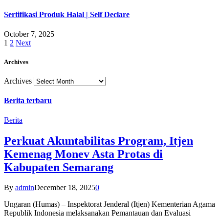
Sertifikasi Produk Halal | Self Declare
October 7, 2025
1
2
Next
Archives
Archives
Berita terbaru
Berita
Perkuat Akuntabilitas Program, Itjen
Kemenag Monev Asta Protas di
Kabupaten Semarang
By
admin
December 18, 2025
0
Ungaran (Humas) – Inspektorat Jenderal (Itjen) Kementerian Agama
Republik Indonesia melaksanakan Pemantauan dan Evaluasi