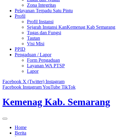
Zona Integritas
Pelayanan Terpadu Satu Pintu
Profil
Profil Instansi
Sejarah Instansi KanKemenag Kab Semarang
Tugas dan Fungsi
Tautan
Visi Misi
PPID
Pengaduan / Lapor
Form Pengaduan
Layanan WA PTSP
Lapor
Facebook
X (Twitter)
Instagram
Facebook
Instagram
YouTube
TikTok
Kemenag Kab. Semarang
Home
Berita