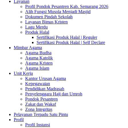
Layanan
Profil Pondok Pesantren Kab. Semarang 2026
Alih Fungsi Musola Menjadi Masjid
Dokumen Pindah Sekolah
Layanan Bimas Kristen
Lagu Merdu
Produk Halal
Sertifikasi Produk Halal | Reguler
Sertifikasi Produk Halal | Self Declare
Mimbar Agama
Agama Budha
Agama Katolik
Agama Kristen
Agama Islam
Unit Kerja
Kantor Urusan Agama
Kepegawaian
Pendidikan Madrasah
Penyelenggara Haji dan Umroh
Pondok Pesantren
Zakat dan Wakaf
Zona Integritas
Pelayanan Terpadu Satu Pintu
Profil
Profil Instansi