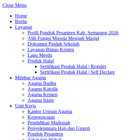
Close Menu
Home
Berita
Layanan
Profil Pondok Pesantren Kab. Semarang 2026
Alih Fungsi Musola Menjadi Masjid
Dokumen Pindah Sekolah
Layanan Bimas Kristen
Lagu Merdu
Produk Halal
Sertifikasi Produk Halal | Reguler
Sertifikasi Produk Halal | Self Declare
Mimbar Agama
Agama Budha
Agama Katolik
Agama Kristen
Agama Islam
Unit Kerja
Kantor Urusan Agama
Kepegawaian
Pendidikan Madrasah
Penyelenggara Haji dan Umroh
Pondok Pesantren
Zakat dan Wakaf