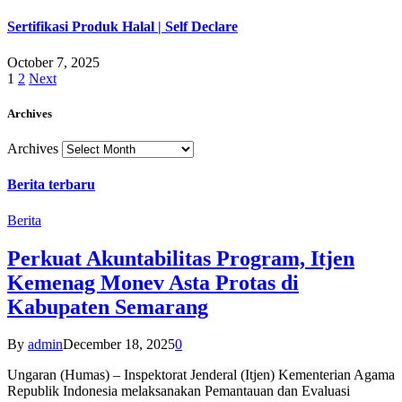
Sertifikasi Produk Halal | Self Declare
October 7, 2025
1
2
Next
Archives
Archives
Berita terbaru
Berita
Perkuat Akuntabilitas Program, Itjen
Kemenag Monev Asta Protas di
Kabupaten Semarang
By
admin
December 18, 2025
0
Ungaran (Humas) – Inspektorat Jenderal (Itjen) Kementerian Agama
Republik Indonesia melaksanakan Pemantauan dan Evaluasi