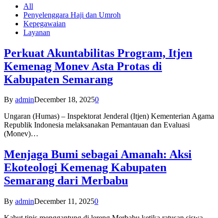
All
Penyelenggara Haji dan Umroh
Kepegawaian
Layanan
Perkuat Akuntabilitas Program, Itjen
Kemenag Monev Asta Protas di
Kabupaten Semarang
By
admin
December 18, 2025
0
Ungaran (Humas) – Inspektorat Jenderal (Itjen) Kementerian Agama
Republik Indonesia melaksanakan Pemantauan dan Evaluasi
(Monev)…
Menjaga Bumi sebagai Amanah: Aksi
Ekoteologi Kemenag Kabupaten
Semarang dari Merbabu
By
admin
December 11, 2025
0
Kabut tipis menggantung di lereng Merbabu ketika ratusan siswa-