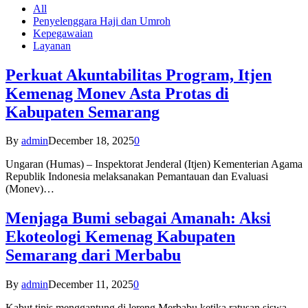
All
Penyelenggara Haji dan Umroh
Kepegawaian
Layanan
Perkuat Akuntabilitas Program, Itjen
Kemenag Monev Asta Protas di
Kabupaten Semarang
By
admin
December 18, 2025
0
Ungaran (Humas) – Inspektorat Jenderal (Itjen) Kementerian Agama
Republik Indonesia melaksanakan Pemantauan dan Evaluasi
(Monev)…
Menjaga Bumi sebagai Amanah: Aksi
Ekoteologi Kemenag Kabupaten
Semarang dari Merbabu
By
admin
December 11, 2025
0
Kabut tipis menggantung di lereng Merbabu ketika ratusan siswa-