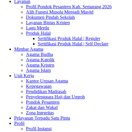
Layanan
Profil Pondok Pesantren Kab. Semarang 2026
Alih Fungsi Musola Menjadi Masjid
Dokumen Pindah Sekolah
Layanan Bimas Kristen
Lagu Merdu
Produk Halal
Sertifikasi Produk Halal | Reguler
Sertifikasi Produk Halal | Self Declare
Mimbar Agama
Agama Budha
Agama Katolik
Agama Kristen
Agama Islam
Unit Kerja
Kantor Urusan Agama
Kepegawaian
Pendidikan Madrasah
Penyelenggara Haji dan Umroh
Pondok Pesantren
Zakat dan Wakaf
Zona Integritas
Pelayanan Terpadu Satu Pintu
Profil
Profil Instansi