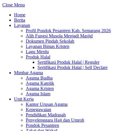
Close Menu
Home
Berita
Layanan
Profil Pondok Pesantren Kab. Semarang 2026
Alih Fungsi Musola Menjadi Masjid
Dokumen Pindah Sekolah
Layanan Bimas Kristen
Lagu Merdu
Produk Halal
Sertifikasi Produk Halal | Reguler
Sertifikasi Produk Halal | Self Declare
Mimbar Agama
Agama Budha
Agama Katolik
Agama Kristen
Agama Islam
Unit Kerja
Kantor Urusan Agama
Kepegawaian
Pendidikan Madrasah
Penyelenggara Haji dan Umroh
Pondok Pesantren
Zakat dan Wakaf