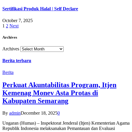
Sertifikasi Produk Halal | Self Declare
October 7, 2025
1
2
Next
Archives
Archives
Berita terbaru
Berita
Perkuat Akuntabilitas Program, Itjen
Kemenag Monev Asta Protas di
Kabupaten Semarang
By
admin
December 18, 2025
0
Ungaran (Humas) – Inspektorat Jenderal (Itjen) Kementerian Agama
Republik Indonesia melaksanakan Pemantauan dan Evaluasi