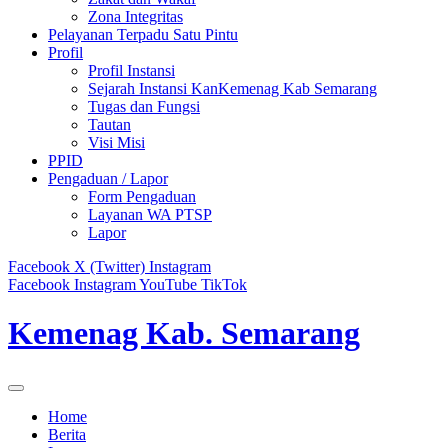
Zona Integritas
Pelayanan Terpadu Satu Pintu
Profil
Profil Instansi
Sejarah Instansi KanKemenag Kab Semarang
Tugas dan Fungsi
Tautan
Visi Misi
PPID
Pengaduan / Lapor
Form Pengaduan
Layanan WA PTSP
Lapor
Facebook
X (Twitter)
Instagram
Facebook
Instagram
YouTube
TikTok
Kemenag Kab. Semarang
Home
Berita