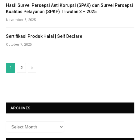
Hasil Survei Persepsi Anti Korupsi (SPAK) dan Survei Persepsi
Kualitas Pelayanan (SPKP) Triwulan 3 – 2025
November 5, 2025
Sertifikasi Produk Halal | Self Declare
October 7, 2025
N
1
2
e
x
t
ARCHIVES