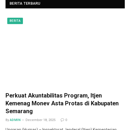
BERITA TERBARU
BERITA
Perkuat Akuntabilitas Program, Itjen
Kemenag Monev Asta Protas di Kabupaten
Semarang
By
ADMIN
December 18, 2025
0
Ungaran (Humas) – Inspektorat Jenderal (Itjen) Kementerian