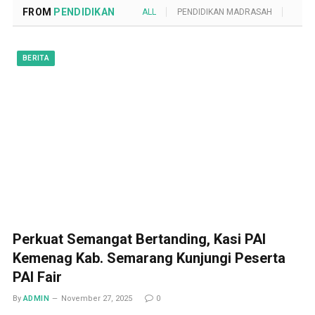
FROM
PENDIDIKAN
ALL
PENDIDIKAN MADRASAH
POND
BERITA
Perkuat Semangat Bertanding, Kasi PAI
Kemenag Kab. Semarang Kunjungi Peserta
PAI Fair
By
ADMIN
November 27, 2025
0