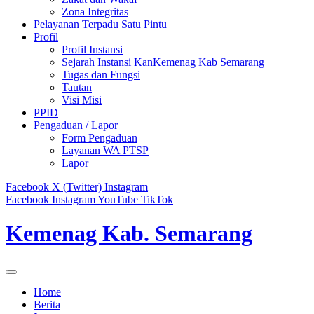
Zona Integritas
Pelayanan Terpadu Satu Pintu
Profil
Profil Instansi
Sejarah Instansi KanKemenag Kab Semarang
Tugas dan Fungsi
Tautan
Visi Misi
PPID
Pengaduan / Lapor
Form Pengaduan
Layanan WA PTSP
Lapor
Facebook
X (Twitter)
Instagram
Facebook
Instagram
YouTube
TikTok
Kemenag Kab. Semarang
Home
Berita