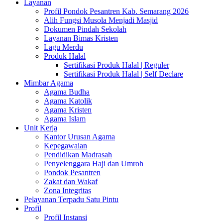
Layanan
Profil Pondok Pesantren Kab. Semarang 2026
Alih Fungsi Musola Menjadi Masjid
Dokumen Pindah Sekolah
Layanan Bimas Kristen
Lagu Merdu
Produk Halal
Sertifikasi Produk Halal | Reguler
Sertifikasi Produk Halal | Self Declare
Mimbar Agama
Agama Budha
Agama Katolik
Agama Kristen
Agama Islam
Unit Kerja
Kantor Urusan Agama
Kepegawaian
Pendidikan Madrasah
Penyelenggara Haji dan Umroh
Pondok Pesantren
Zakat dan Wakaf
Zona Integritas
Pelayanan Terpadu Satu Pintu
Profil
Profil Instansi