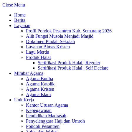
Close Menu
Home
Berita
Layanan
Profil Pondok Pesantren Kab. Semarang 2026
Alih Fungsi Musola Menjadi Masjid
Dokumen Pindah Sekolah
Layanan Bimas Kristen
Lagu Merdu
Produk Halal
Sertifikasi Produk Halal | Reguler
Sertifikasi Produk Halal | Self Declare
Mimbar Agama
Agama Budha
Agama Katolik
Agama Kristen
Agama Islam
Unit Kerja
Kantor Urusan Agama
Kepegawaian
Pendidikan Madrasah
Penyelenggara Haji dan Umroh
Pondok Pesantren
Zakat dan Wakaf