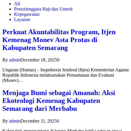
All
Penyelenggara Haji dan Umroh
Kepegawaian
Layanan
Perkuat Akuntabilitas Program, Itjen
Kemenag Monev Asta Protas di
Kabupaten Semarang
By
admin
December 18, 2025
0
Ungaran (Humas) – Inspektorat Jenderal (Itjen) Kementerian Agama
Republik Indonesia melaksanakan Pemantauan dan Evaluasi
(Monev)…
Menjaga Bumi sebagai Amanah: Aksi
Ekoteologi Kemenag Kabupaten
Semarang dari Merbabu
By
admin
December 11, 2025
0
Kabut tipis menggantung di lereng Merbabu ketika ratusan siswa-