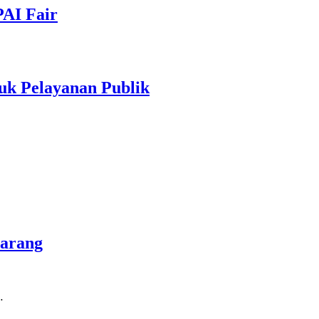
PAI Fair
uk Pelayanan Publik
marang
…