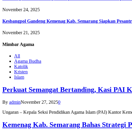
November 24, 2025
Kesbangpol Gandeng Kemenag Kab. Semarang Siapkan Pesantr
November 21, 2025
Mimbar
Agama
All
Agama Budha
Katolik
Kristen
Islam
Perkuat Semangat Bertanding, Kasi PAI 
By
admin
November 27, 2025
0
Ungaran – Kepala Seksi Pendidikan Agama Islam (PAI) Kantor K
Kemenag Kab. Semarang Bahas Strategi P