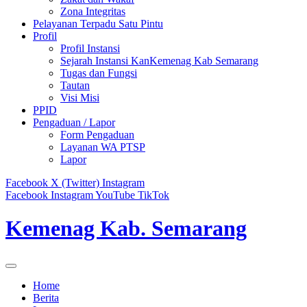
Zona Integritas
Pelayanan Terpadu Satu Pintu
Profil
Profil Instansi
Sejarah Instansi KanKemenag Kab Semarang
Tugas dan Fungsi
Tautan
Visi Misi
PPID
Pengaduan / Lapor
Form Pengaduan
Layanan WA PTSP
Lapor
Facebook
X (Twitter)
Instagram
Facebook
Instagram
YouTube
TikTok
Kemenag Kab. Semarang
Home
Berita