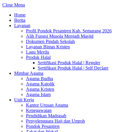
Close Menu
Home
Berita
Layanan
Profil Pondok Pesantren Kab. Semarang 2026
Alih Fungsi Musola Menjadi Masjid
Dokumen Pindah Sekolah
Layanan Bimas Kristen
Lagu Merdu
Produk Halal
Sertifikasi Produk Halal | Reguler
Sertifikasi Produk Halal | Self Declare
Mimbar Agama
Agama Budha
Agama Katolik
Agama Kristen
Agama Islam
Unit Kerja
Kantor Urusan Agama
Kepegawaian
Pendidikan Madrasah
Penyelenggara Haji dan Umroh
Pondok Pesantren
Zakat dan Wakaf