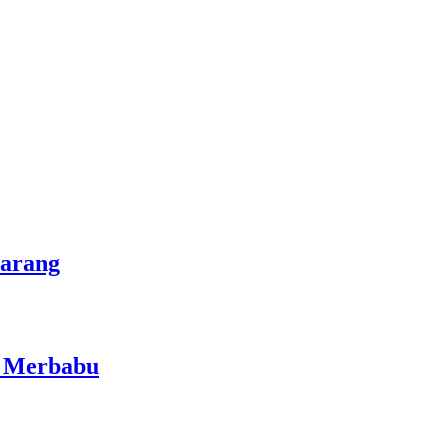
marang
i Merbabu