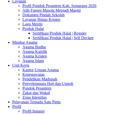
Layanan
Profil Pondok Pesantren Kab. Semarang 2026
Alih Fungsi Musola Menjadi Masjid
Dokumen Pindah Sekolah
Layanan Bimas Kristen
Lagu Merdu
Produk Halal
Sertifikasi Produk Halal | Reguler
Sertifikasi Produk Halal | Self Declare
Mimbar Agama
Agama Budha
Agama Katolik
Agama Kristen
Agama Islam
Unit Kerja
Kantor Urusan Agama
Kepegawaian
Pendidikan Madrasah
Penyelenggara Haji dan Umroh
Pondok Pesantren
Zakat dan Wakaf
Zona Integritas
Pelayanan Terpadu Satu Pintu
Profil
Profil Instansi