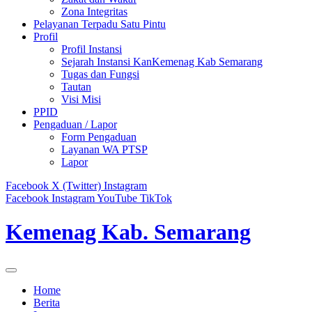
Zona Integritas
Pelayanan Terpadu Satu Pintu
Profil
Profil Instansi
Sejarah Instansi KanKemenag Kab Semarang
Tugas dan Fungsi
Tautan
Visi Misi
PPID
Pengaduan / Lapor
Form Pengaduan
Layanan WA PTSP
Lapor
Facebook
X (Twitter)
Instagram
Facebook
Instagram
YouTube
TikTok
Kemenag Kab. Semarang
Home
Berita