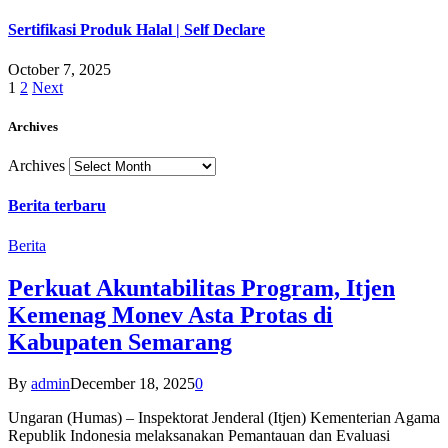
Sertifikasi Produk Halal | Self Declare
October 7, 2025
1
2
Next
Archives
Archives
Berita terbaru
Berita
Perkuat Akuntabilitas Program, Itjen
Kemenag Monev Asta Protas di
Kabupaten Semarang
By
admin
December 18, 2025
0
Ungaran (Humas) – Inspektorat Jenderal (Itjen) Kementerian Agama
Republik Indonesia melaksanakan Pemantauan dan Evaluasi