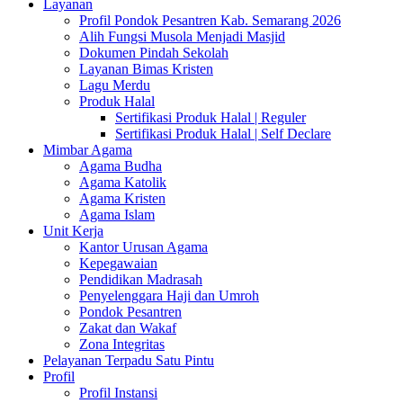
Layanan
Profil Pondok Pesantren Kab. Semarang 2026
Alih Fungsi Musola Menjadi Masjid
Dokumen Pindah Sekolah
Layanan Bimas Kristen
Lagu Merdu
Produk Halal
Sertifikasi Produk Halal | Reguler
Sertifikasi Produk Halal | Self Declare
Mimbar Agama
Agama Budha
Agama Katolik
Agama Kristen
Agama Islam
Unit Kerja
Kantor Urusan Agama
Kepegawaian
Pendidikan Madrasah
Penyelenggara Haji dan Umroh
Pondok Pesantren
Zakat dan Wakaf
Zona Integritas
Pelayanan Terpadu Satu Pintu
Profil
Profil Instansi