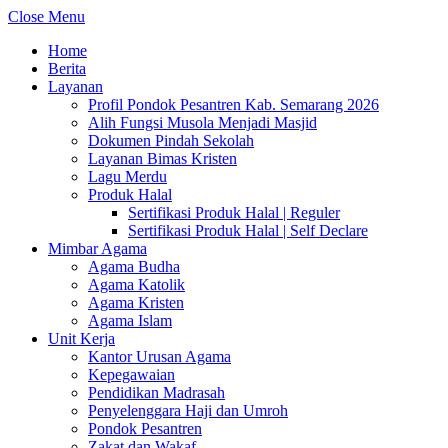
Close Menu
Home
Berita
Layanan
Profil Pondok Pesantren Kab. Semarang 2026
Alih Fungsi Musola Menjadi Masjid
Dokumen Pindah Sekolah
Layanan Bimas Kristen
Lagu Merdu
Produk Halal
Sertifikasi Produk Halal | Reguler
Sertifikasi Produk Halal | Self Declare
Mimbar Agama
Agama Budha
Agama Katolik
Agama Kristen
Agama Islam
Unit Kerja
Kantor Urusan Agama
Kepegawaian
Pendidikan Madrasah
Penyelenggara Haji dan Umroh
Pondok Pesantren
Zakat dan Wakaf