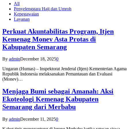
All
Penyelenggara Haji dan Umroh
Kepegawaian
Layanan
Perkuat Akuntabilitas Program, Itjen
Kemenag Monev Asta Protas di
Kabupaten Semarang
By
admin
December 18, 2025
0
Ungaran (Humas) – Inspektorat Jenderal (Itjen) Kementerian Agama
Republik Indonesia melaksanakan Pemantauan dan Evaluasi
(Monev)…
Menjaga Bumi sebagai Amanah: Aksi
Ekoteologi Kemenag Kabupaten
Semarang dari Merbabu
By
admin
December 11, 2025
0
Kabut tipis menggantung di lereng Merbabu ketika ratusan siswa-