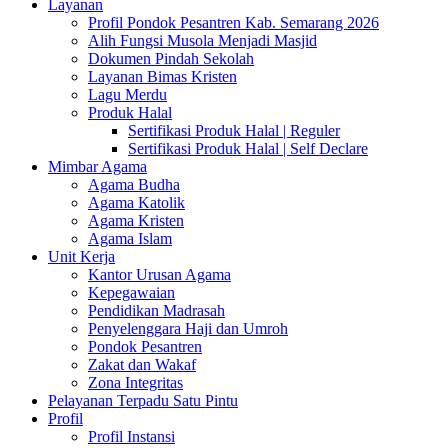
Layanan
Profil Pondok Pesantren Kab. Semarang 2026
Alih Fungsi Musola Menjadi Masjid
Dokumen Pindah Sekolah
Layanan Bimas Kristen
Lagu Merdu
Produk Halal
Sertifikasi Produk Halal | Reguler
Sertifikasi Produk Halal | Self Declare
Mimbar Agama
Agama Budha
Agama Katolik
Agama Kristen
Agama Islam
Unit Kerja
Kantor Urusan Agama
Kepegawaian
Pendidikan Madrasah
Penyelenggara Haji dan Umroh
Pondok Pesantren
Zakat dan Wakaf
Zona Integritas
Pelayanan Terpadu Satu Pintu
Profil
Profil Instansi