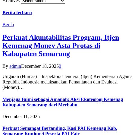
Archives
Berita terbaru
Berita
Perkuat Akuntabilitas Program, Itjen
Kemenag Monev Asta Protas di
Kabupaten Semarang
By
admin
December 18, 2025
0
Ungaran (Humas) – Inspektorat Jenderal (Itjen) Kementerian Agama
Republik Indonesia melaksanakan Pemantauan dan Evaluasi
(Monev)…
Menjaga Bumi sebagai Amanah: Aksi Ekoteologi Kemenag
Kabupaten Semarang dari Merbabu
December 11, 2025
Perkuat Semangat Bertanding, Kasi PAI Kemenag Kab.
Semarang Kunjungi Peserta PAI Fair