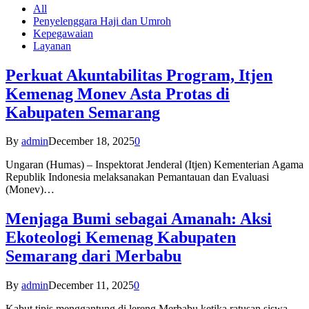
All
Penyelenggara Haji dan Umroh
Kepegawaian
Layanan
Perkuat Akuntabilitas Program, Itjen
Kemenag Monev Asta Protas di
Kabupaten Semarang
By
admin
December 18, 2025
0
Ungaran (Humas) – Inspektorat Jenderal (Itjen) Kementerian Agama
Republik Indonesia melaksanakan Pemantauan dan Evaluasi
(Monev)…
Menjaga Bumi sebagai Amanah: Aksi
Ekoteologi Kemenag Kabupaten
Semarang dari Merbabu
By
admin
December 11, 2025
0
Kabut tipis menggantung di lereng Merbabu ketika ratusan siswa-