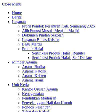
Close Menu
Home
Berita
Layanan
Profil Pondok Pesantren Kab. Semarang 2026
Alih Fungsi Musola Menjadi Masjid
Dokumen Pindah Sekolah
Layanan Bimas Kristen
Lagu Merdu
Produk Halal
Sertifikasi Produk Halal | Reguler
Sertifikasi Produk Halal | Self Declare
Mimbar Agama
Agama Budha
Agama Katolik
Agama Kristen
Agama Islam
Unit Kerja
Kantor Urusan Agama
Kepegawaian
Pendidikan Madrasah
Penyelenggara Haji dan Umroh
Pondok Pesantren
Zakat dan Wakaf