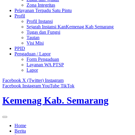
Zona Integritas
Pelayanan Terpadu Satu Pintu
Profil
Profil Instansi
Sejarah Instansi KanKemenag Kab Semarang
Tugas dan Fungsi
Tautan
Visi Misi
PPID
Pengaduan / Lapor
Form Pengaduan
Layanan WA PTSP
Lapor
Facebook
X (Twitter)
Instagram
Facebook
Instagram
YouTube
TikTok
Kemenag Kab. Semarang
Home
Berita