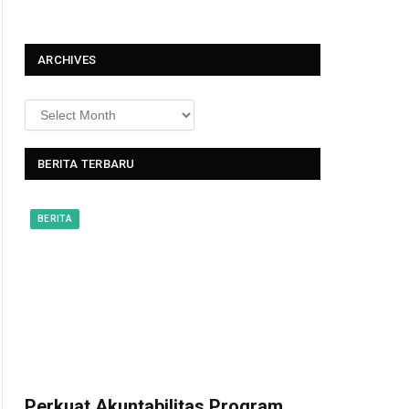
t
ARCHIVES
BERITA TERBARU
BERITA
Perkuat Akuntabilitas Program,