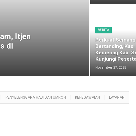
BERITA
am, Itjen
Perkuat Semang
s di
Bertanding, Kasi
Kemenag Kab. S
Kunjungi Peserta
November 27, 2025
PENYELENGGARA HAJI DAN UMROH
KEPEGAWAIAN
LAYANAN