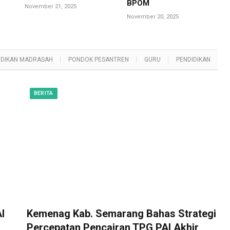
BPOM
November 21, 2025
November 20, 2025
IDIKAN MADRASAH
PONDOK PESANTREN
GURU
PENDIDIKAN
BERITA
I
Kemenag Kab. Semarang Bahas Strategi
Percepatan Pencairan TPG PAI Akhir