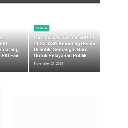
BERITA
at
Optimalisasi Formasi PPPK
 PAI
2025: ASN Kemenag Resmi
emarang
Dilantik, Semangat Baru
 PAI Fair
Untuk Pelayanan Publik
November 27, 2025