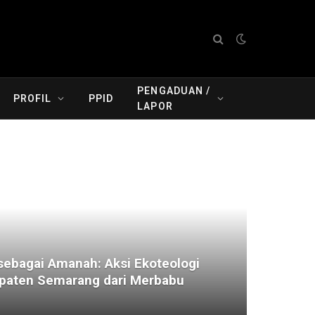
PENGADUAN /
PROFIL
PPID
LAPOR
ebagai Amanah: Aksi Ekoteologi
aten Semarang dari Merbabu