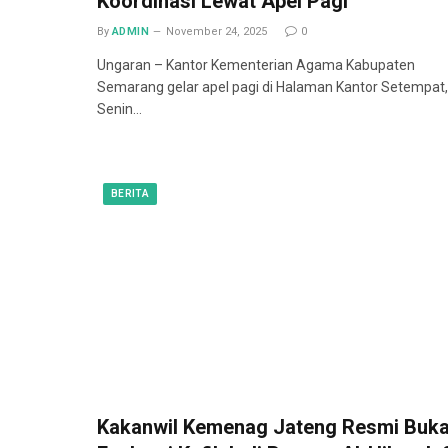
Koordinasi Lewat Apel Pagi
By
ADMIN
November 24, 2025
0
Ungaran – Kantor Kementerian Agama Kabupaten
Semarang gelar apel pagi di Halaman Kantor Setempat,
Senin…
BERITA
Kakanwil Kemenag Jateng Resmi Buk