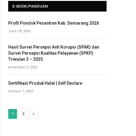
E-BOOK/PANDUAN
Profil Pondok Pesantren Kab. Semarang 2026
June 18, 2026
Hasil Survei Persepsi Anti Korupsi (SPAK) dan
Survei Persepsi Kualitas Pelayanan (SPKP)
Triwulan 3 – 2025
November 5, 2025
Sertifikasi Produk Halal | Self Declare
October 7, 2025
N
1
2
e
x