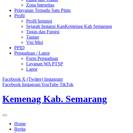
Zona Integritas
Pelayanan Terpadu Satu Pintu
Profil
Profil Instansi
Sejarah Instansi KanKemenag Kab Semarang
Tugas dan Fungsi
Tautan
Visi Misi
PPID
Pengaduan / Lapor
Form Pengaduan
Layanan WA PTSP
Lapor
Facebook
X (Twitter)
Instagram
Facebook
Instagram
YouTube
TikTok
Kemenag Kab. Semarang
Home
Berita