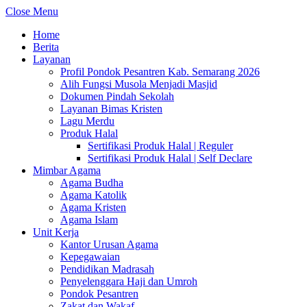
Close Menu
Home
Berita
Layanan
Profil Pondok Pesantren Kab. Semarang 2026
Alih Fungsi Musola Menjadi Masjid
Dokumen Pindah Sekolah
Layanan Bimas Kristen
Lagu Merdu
Produk Halal
Sertifikasi Produk Halal | Reguler
Sertifikasi Produk Halal | Self Declare
Mimbar Agama
Agama Budha
Agama Katolik
Agama Kristen
Agama Islam
Unit Kerja
Kantor Urusan Agama
Kepegawaian
Pendidikan Madrasah
Penyelenggara Haji dan Umroh
Pondok Pesantren
Zakat dan Wakaf