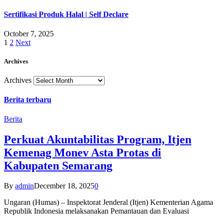
Sertifikasi Produk Halal | Self Declare
October 7, 2025
1
2
Next
Archives
Archives
Berita terbaru
Berita
Perkuat Akuntabilitas Program, Itjen
Kemenag Monev Asta Protas di
Kabupaten Semarang
By
admin
December 18, 2025
0
Ungaran (Humas) – Inspektorat Jenderal (Itjen) Kementerian Agama
Republik Indonesia melaksanakan Pemantauan dan Evaluasi