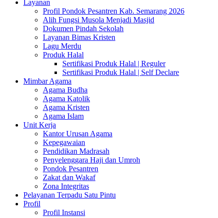
Layanan
Profil Pondok Pesantren Kab. Semarang 2026
Alih Fungsi Musola Menjadi Masjid
Dokumen Pindah Sekolah
Layanan Bimas Kristen
Lagu Merdu
Produk Halal
Sertifikasi Produk Halal | Reguler
Sertifikasi Produk Halal | Self Declare
Mimbar Agama
Agama Budha
Agama Katolik
Agama Kristen
Agama Islam
Unit Kerja
Kantor Urusan Agama
Kepegawaian
Pendidikan Madrasah
Penyelenggara Haji dan Umroh
Pondok Pesantren
Zakat dan Wakaf
Zona Integritas
Pelayanan Terpadu Satu Pintu
Profil
Profil Instansi