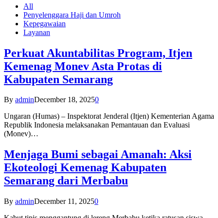
All
Penyelenggara Haji dan Umroh
Kepegawaian
Layanan
Perkuat Akuntabilitas Program, Itjen
Kemenag Monev Asta Protas di
Kabupaten Semarang
By
admin
December 18, 2025
0
Ungaran (Humas) – Inspektorat Jenderal (Itjen) Kementerian Agama
Republik Indonesia melaksanakan Pemantauan dan Evaluasi
(Monev)…
Menjaga Bumi sebagai Amanah: Aksi
Ekoteologi Kemenag Kabupaten
Semarang dari Merbabu
By
admin
December 11, 2025
0
Kabut tipis menggantung di lereng Merbabu ketika ratusan siswa-