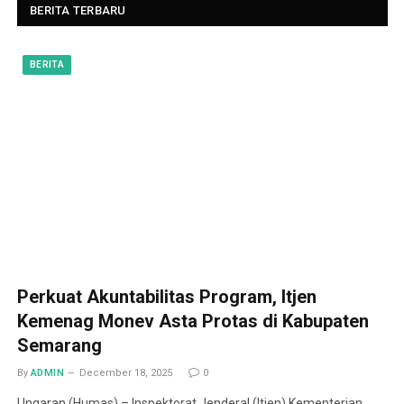
BERITA TERBARU
BERITA
Perkuat Akuntabilitas Program, Itjen
Kemenag Monev Asta Protas di Kabupaten
Semarang
By
ADMIN
December 18, 2025
0
Ungaran (Humas) – Inspektorat Jenderal (Itjen) Kementerian