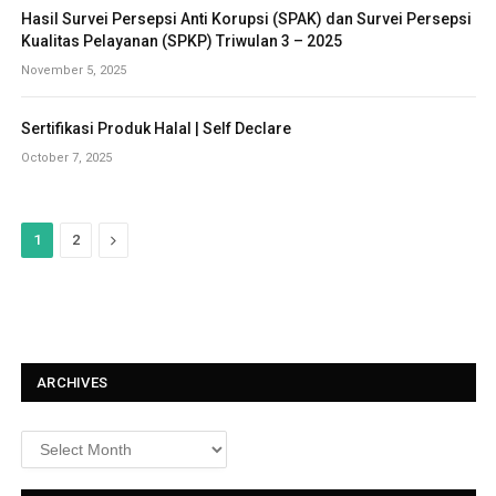
Hasil Survei Persepsi Anti Korupsi (SPAK) dan Survei Persepsi
Kualitas Pelayanan (SPKP) Triwulan 3 – 2025
November 5, 2025
Sertifikasi Produk Halal | Self Declare
October 7, 2025
N
1
2
e
x
t
ARCHIVES