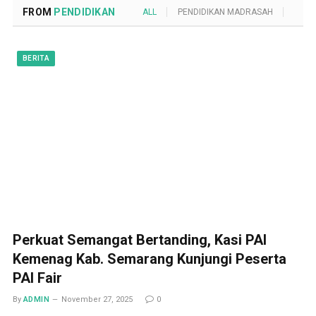
FROM
PENDIDIKAN
ALL
PENDIDIKAN MADRASAH
POND
BERITA
Perkuat Semangat Bertanding, Kasi PAI
Kemenag Kab. Semarang Kunjungi Peserta
PAI Fair
By
ADMIN
November 27, 2025
0