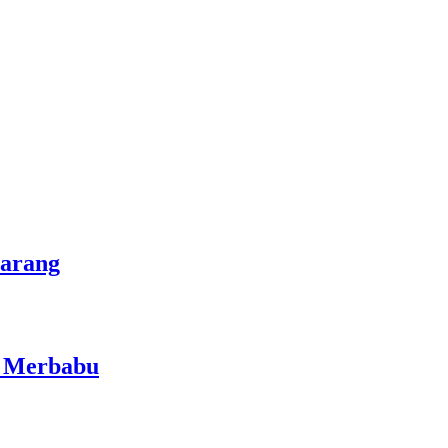
marang
i Merbabu