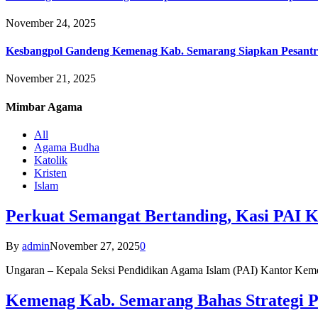
November 24, 2025
Kesbangpol Gandeng Kemenag Kab. Semarang Siapkan Pesantr
November 21, 2025
Mimbar
Agama
All
Agama Budha
Katolik
Kristen
Islam
Perkuat Semangat Bertanding, Kasi PAI 
By
admin
November 27, 2025
0
Ungaran – Kepala Seksi Pendidikan Agama Islam (PAI) Kantor K
Kemenag Kab. Semarang Bahas Strategi P