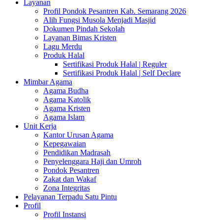
Layanan
Profil Pondok Pesantren Kab. Semarang 2026
Alih Fungsi Musola Menjadi Masjid
Dokumen Pindah Sekolah
Layanan Bimas Kristen
Lagu Merdu
Produk Halal
Sertifikasi Produk Halal | Reguler
Sertifikasi Produk Halal | Self Declare
Mimbar Agama
Agama Budha
Agama Katolik
Agama Kristen
Agama Islam
Unit Kerja
Kantor Urusan Agama
Kepegawaian
Pendidikan Madrasah
Penyelenggara Haji dan Umroh
Pondok Pesantren
Zakat dan Wakaf
Zona Integritas
Pelayanan Terpadu Satu Pintu
Profil
Profil Instansi