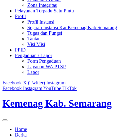
Zona Integritas
Pelayanan Terpadu Satu Pintu
Profil
Profil Instansi
Sejarah Instansi KanKemenag Kab Semarang
Tugas dan Fungsi
Tautan
Visi Misi
PPID
Pengaduan / Lapor
Form Pengaduan
Layanan WA PTSP
Lapor
Facebook
X (Twitter)
Instagram
Facebook
Instagram
YouTube
TikTok
Kemenag Kab. Semarang
Home
Berita