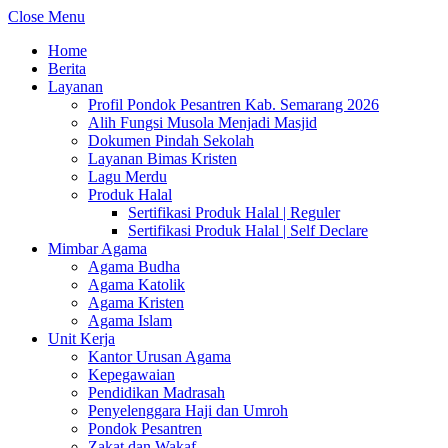
Close Menu
Home
Berita
Layanan
Profil Pondok Pesantren Kab. Semarang 2026
Alih Fungsi Musola Menjadi Masjid
Dokumen Pindah Sekolah
Layanan Bimas Kristen
Lagu Merdu
Produk Halal
Sertifikasi Produk Halal | Reguler
Sertifikasi Produk Halal | Self Declare
Mimbar Agama
Agama Budha
Agama Katolik
Agama Kristen
Agama Islam
Unit Kerja
Kantor Urusan Agama
Kepegawaian
Pendidikan Madrasah
Penyelenggara Haji dan Umroh
Pondok Pesantren
Zakat dan Wakaf