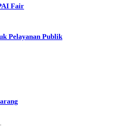
PAI Fair
uk Pelayanan Publik
marang
…