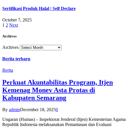
Sertifikasi Produk Halal | Self Declare
October 7, 2025
1
2
Next
Archives
Archives
Berita terbaru
Berita
Perkuat Akuntabilitas Program, Itjen
Kemenag Monev Asta Protas di
Kabupaten Semarang
By
admin
December 18, 2025
0
Ungaran (Humas) – Inspektorat Jenderal (Itjen) Kementerian Agama
Republik Indonesia melaksanakan Pemantauan dan Evaluasi