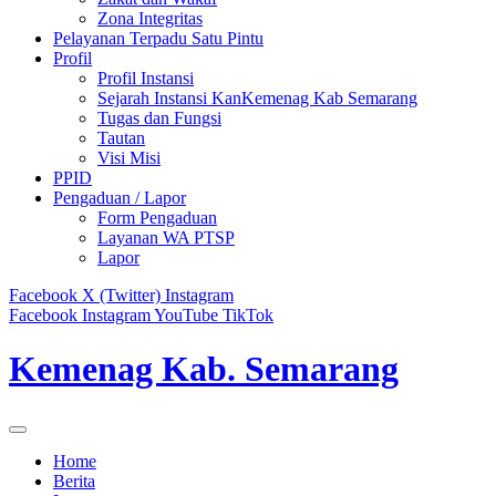
Zona Integritas
Pelayanan Terpadu Satu Pintu
Profil
Profil Instansi
Sejarah Instansi KanKemenag Kab Semarang
Tugas dan Fungsi
Tautan
Visi Misi
PPID
Pengaduan / Lapor
Form Pengaduan
Layanan WA PTSP
Lapor
Facebook
X (Twitter)
Instagram
Facebook
Instagram
YouTube
TikTok
Kemenag Kab. Semarang
Home
Berita