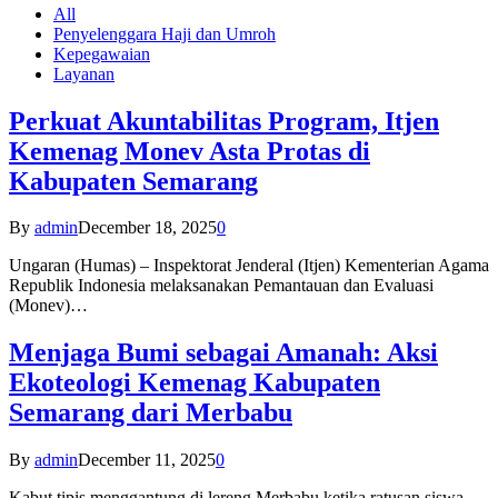
All
Penyelenggara Haji dan Umroh
Kepegawaian
Layanan
Perkuat Akuntabilitas Program, Itjen
Kemenag Monev Asta Protas di
Kabupaten Semarang
By
admin
December 18, 2025
0
Ungaran (Humas) – Inspektorat Jenderal (Itjen) Kementerian Agama
Republik Indonesia melaksanakan Pemantauan dan Evaluasi
(Monev)…
Menjaga Bumi sebagai Amanah: Aksi
Ekoteologi Kemenag Kabupaten
Semarang dari Merbabu
By
admin
December 11, 2025
0
Kabut tipis menggantung di lereng Merbabu ketika ratusan siswa-