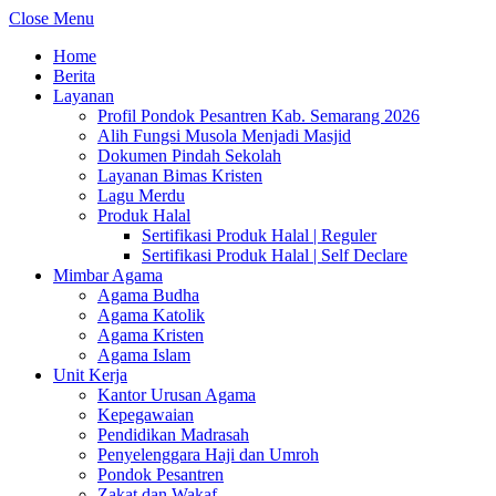
Close Menu
Home
Berita
Layanan
Profil Pondok Pesantren Kab. Semarang 2026
Alih Fungsi Musola Menjadi Masjid
Dokumen Pindah Sekolah
Layanan Bimas Kristen
Lagu Merdu
Produk Halal
Sertifikasi Produk Halal | Reguler
Sertifikasi Produk Halal | Self Declare
Mimbar Agama
Agama Budha
Agama Katolik
Agama Kristen
Agama Islam
Unit Kerja
Kantor Urusan Agama
Kepegawaian
Pendidikan Madrasah
Penyelenggara Haji dan Umroh
Pondok Pesantren
Zakat dan Wakaf