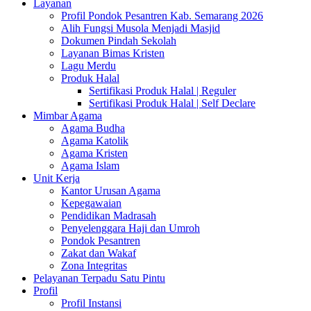
Layanan
Profil Pondok Pesantren Kab. Semarang 2026
Alih Fungsi Musola Menjadi Masjid
Dokumen Pindah Sekolah
Layanan Bimas Kristen
Lagu Merdu
Produk Halal
Sertifikasi Produk Halal | Reguler
Sertifikasi Produk Halal | Self Declare
Mimbar Agama
Agama Budha
Agama Katolik
Agama Kristen
Agama Islam
Unit Kerja
Kantor Urusan Agama
Kepegawaian
Pendidikan Madrasah
Penyelenggara Haji dan Umroh
Pondok Pesantren
Zakat dan Wakaf
Zona Integritas
Pelayanan Terpadu Satu Pintu
Profil
Profil Instansi