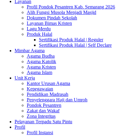
Layanan
Profil Pondok Pesantren Kab. Semarang 2026
Alih Fungsi Musola Menjadi Masjid
Dokumen Pindah Sekolah
Layanan Bimas Kristen
Lagu Merdu
Produk Halal
Sertifikasi Produk Halal | Reguler
Sertifikasi Produk Halal | Self Declare
Mimbar Agama
Agama Budha
Agama Katolik
Agama Kristen
Agama Islam
Unit Kerja
Kantor Urusan Agama
Kepegawaian
Pendidikan Madrasah
Penyelenggara Haji dan Umroh
Pondok Pesantren
Zakat dan Wakaf
Zona Integritas
Pelayanan Terpadu Satu Pintu
Profil
Profil Instansi