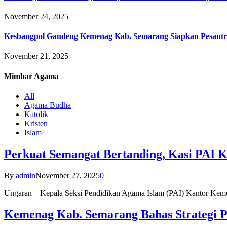
November 24, 2025
Kesbangpol Gandeng Kemenag Kab. Semarang Siapkan Pesantr
November 21, 2025
Mimbar
Agama
All
Agama Budha
Katolik
Kristen
Islam
Perkuat Semangat Bertanding, Kasi PAI 
By
admin
November 27, 2025
0
Ungaran – Kepala Seksi Pendidikan Agama Islam (PAI) Kantor K
Kemenag Kab. Semarang Bahas Strategi P