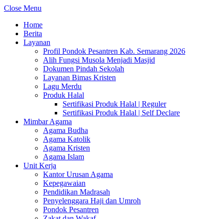
Close Menu
Home
Berita
Layanan
Profil Pondok Pesantren Kab. Semarang 2026
Alih Fungsi Musola Menjadi Masjid
Dokumen Pindah Sekolah
Layanan Bimas Kristen
Lagu Merdu
Produk Halal
Sertifikasi Produk Halal | Reguler
Sertifikasi Produk Halal | Self Declare
Mimbar Agama
Agama Budha
Agama Katolik
Agama Kristen
Agama Islam
Unit Kerja
Kantor Urusan Agama
Kepegawaian
Pendidikan Madrasah
Penyelenggara Haji dan Umroh
Pondok Pesantren
Zakat dan Wakaf