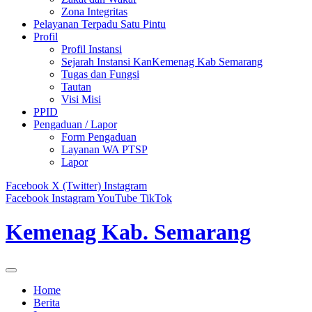
Zona Integritas
Pelayanan Terpadu Satu Pintu
Profil
Profil Instansi
Sejarah Instansi KanKemenag Kab Semarang
Tugas dan Fungsi
Tautan
Visi Misi
PPID
Pengaduan / Lapor
Form Pengaduan
Layanan WA PTSP
Lapor
Facebook
X (Twitter)
Instagram
Facebook
Instagram
YouTube
TikTok
Kemenag Kab. Semarang
Home
Berita