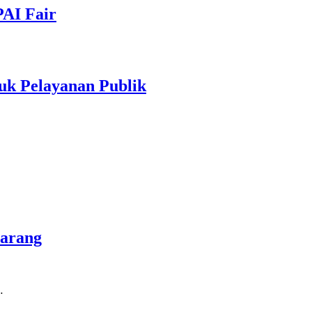
PAI Fair
uk Pelayanan Publik
marang
…