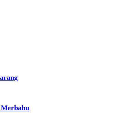
marang
i Merbabu