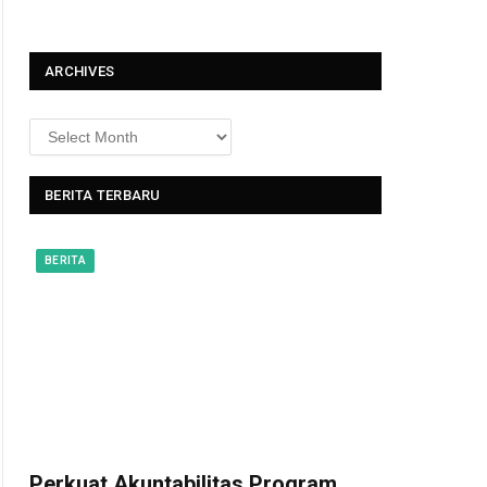
t
ARCHIVES
BERITA TERBARU
BERITA
Perkuat Akuntabilitas Program,