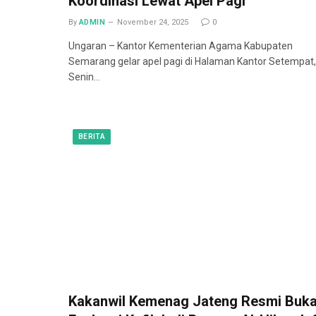
Koordinasi Lewat Apel Pagi
By
ADMIN
November 24, 2025
0
Ungaran – Kantor Kementerian Agama Kabupaten
Semarang gelar apel pagi di Halaman Kantor Setempat,
Senin…
BERITA
Kakanwil Kemenag Jateng Resmi Buk