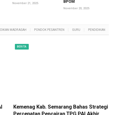
BPOM
November 21, 2025
November 20, 2025
IDIKAN MADRASAH
PONDOK PESANTREN
GURU
PENDIDIKAN
BERITA
I
Kemenag Kab. Semarang Bahas Strategi
Percepatan Pencairan TPG PAI Akhir