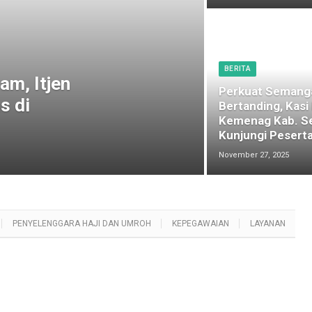
BERITA
am, Itjen
Perkuat Semang
s di
Bertanding, Kasi
Kemenag Kab. S
Kunjungi Peserta
November 27, 2025
PENYELENGGARA HAJI DAN UMROH
KEPEGAWAIAN
LAYANAN