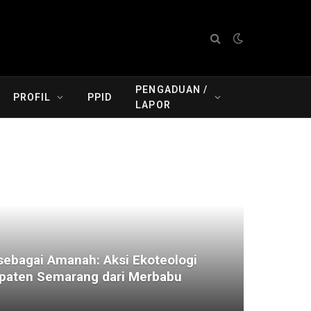
PENGADUAN /
PROFIL
PPID
LAPOR
ebagai Amanah: Aksi Ekoteologi
aten Semarang dari Merbabu