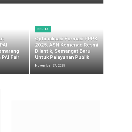
BERITA
at
Optimalisasi Formasi PPPK
 PAI
2025: ASN Kemenag Resmi
emarang
Dilantik, Semangat Baru
 PAI Fair
Untuk Pelayanan Publik
November 27, 2025