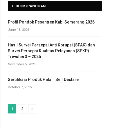
E-BOOK/PANDUAN
Profil Pondok Pesantren Kab. Semarang 2026
June 18, 2026
Hasil Survei Persepsi Anti Korupsi (SPAK) dan
Survei Persepsi Kualitas Pelayanan (SPKP)
Triwulan 3 – 2025
November 5, 2025
Sertifikasi Produk Halal | Self Declare
October 7, 2025
N
1
2
e
x