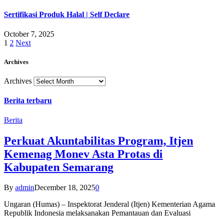
Sertifikasi Produk Halal | Self Declare
October 7, 2025
1
2
Next
Archives
Archives
Berita terbaru
Berita
Perkuat Akuntabilitas Program, Itjen
Kemenag Monev Asta Protas di
Kabupaten Semarang
By
admin
December 18, 2025
0
Ungaran (Humas) – Inspektorat Jenderal (Itjen) Kementerian Agama
Republik Indonesia melaksanakan Pemantauan dan Evaluasi