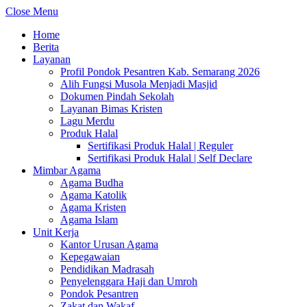
Close Menu
Home
Berita
Layanan
Profil Pondok Pesantren Kab. Semarang 2026
Alih Fungsi Musola Menjadi Masjid
Dokumen Pindah Sekolah
Layanan Bimas Kristen
Lagu Merdu
Produk Halal
Sertifikasi Produk Halal | Reguler
Sertifikasi Produk Halal | Self Declare
Mimbar Agama
Agama Budha
Agama Katolik
Agama Kristen
Agama Islam
Unit Kerja
Kantor Urusan Agama
Kepegawaian
Pendidikan Madrasah
Penyelenggara Haji dan Umroh
Pondok Pesantren
Zakat dan Wakaf