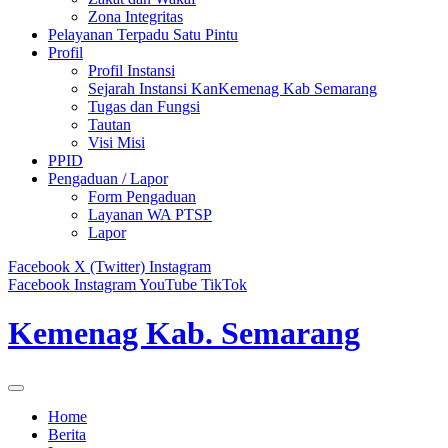
Zona Integritas
Pelayanan Terpadu Satu Pintu
Profil
Profil Instansi
Sejarah Instansi KanKemenag Kab Semarang
Tugas dan Fungsi
Tautan
Visi Misi
PPID
Pengaduan / Lapor
Form Pengaduan
Layanan WA PTSP
Lapor
Facebook
X (Twitter)
Instagram
Facebook
Instagram
YouTube
TikTok
Kemenag Kab. Semarang
Home
Berita