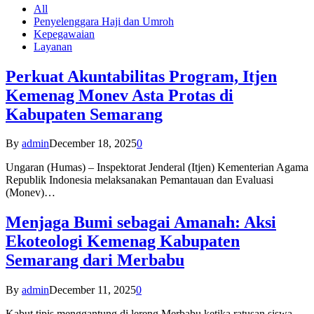
All
Penyelenggara Haji dan Umroh
Kepegawaian
Layanan
Perkuat Akuntabilitas Program, Itjen
Kemenag Monev Asta Protas di
Kabupaten Semarang
By
admin
December 18, 2025
0
Ungaran (Humas) – Inspektorat Jenderal (Itjen) Kementerian Agama
Republik Indonesia melaksanakan Pemantauan dan Evaluasi
(Monev)…
Menjaga Bumi sebagai Amanah: Aksi
Ekoteologi Kemenag Kabupaten
Semarang dari Merbabu
By
admin
December 11, 2025
0
Kabut tipis menggantung di lereng Merbabu ketika ratusan siswa-