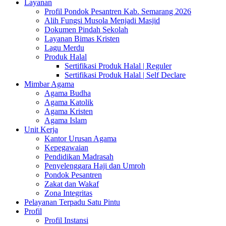
Layanan
Profil Pondok Pesantren Kab. Semarang 2026
Alih Fungsi Musola Menjadi Masjid
Dokumen Pindah Sekolah
Layanan Bimas Kristen
Lagu Merdu
Produk Halal
Sertifikasi Produk Halal | Reguler
Sertifikasi Produk Halal | Self Declare
Mimbar Agama
Agama Budha
Agama Katolik
Agama Kristen
Agama Islam
Unit Kerja
Kantor Urusan Agama
Kepegawaian
Pendidikan Madrasah
Penyelenggara Haji dan Umroh
Pondok Pesantren
Zakat dan Wakaf
Zona Integritas
Pelayanan Terpadu Satu Pintu
Profil
Profil Instansi