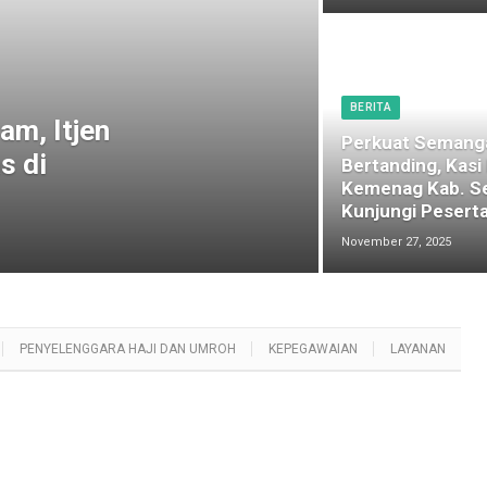
BERITA
am, Itjen
Perkuat Semang
s di
Bertanding, Kasi
Kemenag Kab. S
Kunjungi Peserta
November 27, 2025
PENYELENGGARA HAJI DAN UMROH
KEPEGAWAIAN
LAYANAN