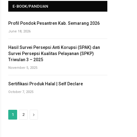
E-BOOK/PANDUAN
Profil Pondok Pesantren Kab. Semarang 2026
June 18, 2026
Hasil Survei Persepsi Anti Korupsi (SPAK) dan
Survei Persepsi Kualitas Pelayanan (SPKP)
Triwulan 3 – 2025
November 5, 2025
Sertifikasi Produk Halal | Self Declare
October 7, 2025
N
1
2
e
x