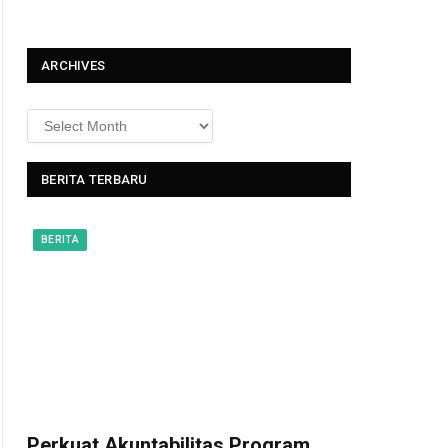
t
ARCHIVES
BERITA TERBARU
BERITA
Perkuat Akuntabilitas Program,