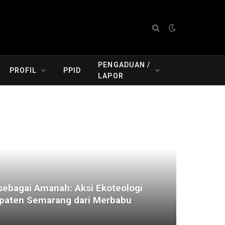
PENGADUAN /
PROFIL
PPID
LAPOR
ebagai Amanah: Aksi Ekoteologi
aten Semarang dari Merbabu