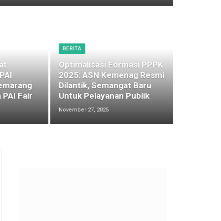
BERITA
at
Optimalisasi Formasi PPPK
 PAI
2025: ASN Kemenag Resmi
emarang
Dilantik, Semangat Baru
 PAI Fair
Untuk Pelayanan Publik
November 27, 2025