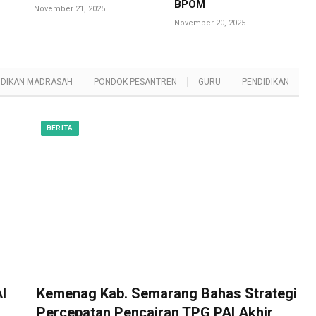
BPOM
November 21, 2025
November 20, 2025
IDIKAN MADRASAH
PONDOK PESANTREN
GURU
PENDIDIKAN
BERITA
I
Kemenag Kab. Semarang Bahas Strategi
Percepatan Pencairan TPG PAI Akhir