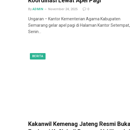
Koordinasi Lewat Apel Pagi
By
ADMIN
November 24, 2025
0
Ungaran – Kantor Kementerian Agama Kabupaten
Semarang gelar apel pagi di Halaman Kantor Setempat,
Senin…
BERITA
Kakanwil Kemenag Jateng Resmi Buk