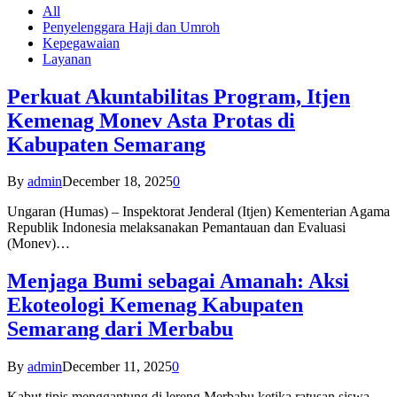
All
Penyelenggara Haji dan Umroh
Kepegawaian
Layanan
Perkuat Akuntabilitas Program, Itjen
Kemenag Monev Asta Protas di
Kabupaten Semarang
By
admin
December 18, 2025
0
Ungaran (Humas) – Inspektorat Jenderal (Itjen) Kementerian Agama
Republik Indonesia melaksanakan Pemantauan dan Evaluasi
(Monev)…
Menjaga Bumi sebagai Amanah: Aksi
Ekoteologi Kemenag Kabupaten
Semarang dari Merbabu
By
admin
December 11, 2025
0
Kabut tipis menggantung di lereng Merbabu ketika ratusan siswa-