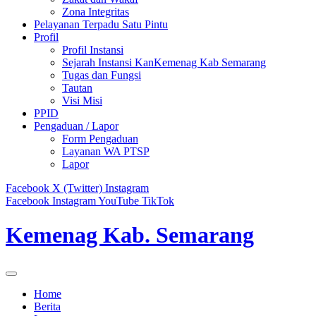
Zona Integritas
Pelayanan Terpadu Satu Pintu
Profil
Profil Instansi
Sejarah Instansi KanKemenag Kab Semarang
Tugas dan Fungsi
Tautan
Visi Misi
PPID
Pengaduan / Lapor
Form Pengaduan
Layanan WA PTSP
Lapor
Facebook
X (Twitter)
Instagram
Facebook
Instagram
YouTube
TikTok
Kemenag Kab. Semarang
Home
Berita