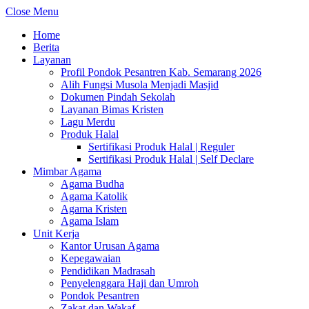
Close Menu
Home
Berita
Layanan
Profil Pondok Pesantren Kab. Semarang 2026
Alih Fungsi Musola Menjadi Masjid
Dokumen Pindah Sekolah
Layanan Bimas Kristen
Lagu Merdu
Produk Halal
Sertifikasi Produk Halal | Reguler
Sertifikasi Produk Halal | Self Declare
Mimbar Agama
Agama Budha
Agama Katolik
Agama Kristen
Agama Islam
Unit Kerja
Kantor Urusan Agama
Kepegawaian
Pendidikan Madrasah
Penyelenggara Haji dan Umroh
Pondok Pesantren
Zakat dan Wakaf