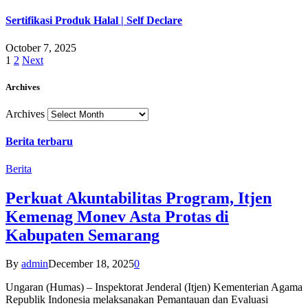
Sertifikasi Produk Halal | Self Declare
October 7, 2025
1
2
Next
Archives
Archives
Berita terbaru
Berita
Perkuat Akuntabilitas Program, Itjen
Kemenag Monev Asta Protas di
Kabupaten Semarang
By
admin
December 18, 2025
0
Ungaran (Humas) – Inspektorat Jenderal (Itjen) Kementerian Agama
Republik Indonesia melaksanakan Pemantauan dan Evaluasi