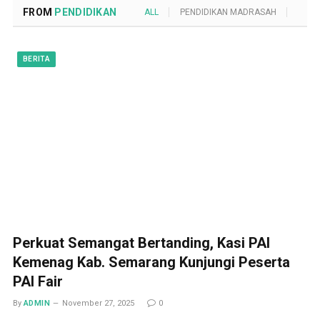
FROM
PENDIDIKAN
ALL
PENDIDIKAN MADRASAH
POND
BERITA
Perkuat Semangat Bertanding, Kasi PAI
Kemenag Kab. Semarang Kunjungi Peserta
PAI Fair
By
ADMIN
November 27, 2025
0