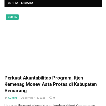
BERITA TERBARU
BERITA
Perkuat Akuntabilitas Program, Itjen
Kemenag Monev Asta Protas di Kabupaten
Semarang
By
ADMIN
December 18, 2025
0
Ungaran (Humas) – Inspektorat Jenderal (Itjen) Kementerian