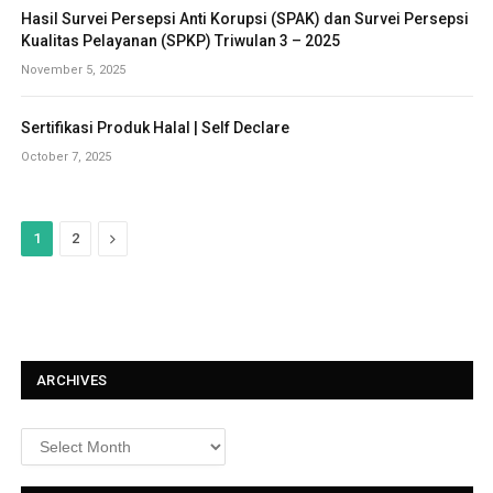
Hasil Survei Persepsi Anti Korupsi (SPAK) dan Survei Persepsi
Kualitas Pelayanan (SPKP) Triwulan 3 – 2025
November 5, 2025
Sertifikasi Produk Halal | Self Declare
October 7, 2025
N
1
2
e
x
t
ARCHIVES