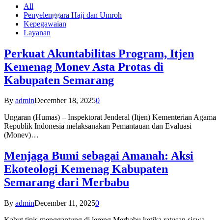
All
Penyelenggara Haji dan Umroh
Kepegawaian
Layanan
Perkuat Akuntabilitas Program, Itjen
Kemenag Monev Asta Protas di
Kabupaten Semarang
By
admin
December 18, 2025
0
Ungaran (Humas) – Inspektorat Jenderal (Itjen) Kementerian Agama
Republik Indonesia melaksanakan Pemantauan dan Evaluasi
(Monev)…
Menjaga Bumi sebagai Amanah: Aksi
Ekoteologi Kemenag Kabupaten
Semarang dari Merbabu
By
admin
December 11, 2025
0
Kabut tipis menggantung di lereng Merbabu ketika ratusan siswa-