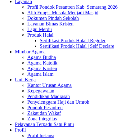
Layanan
Profil Pondok Pesantren Kab. Semarang 2026
Alih Fungsi Musola Menjadi Masjid
Dokumen Pindah Sekolah
Layanan Bimas Kristen
Lagu Merdu
Produk Halal
Sertifikasi Produk Halal | Reguler
Sertifikasi Produk Halal | Self Declare
Mimbar Agama
Agama Budha
Agama Katolik
Agama Kristen
Agama Islam
Unit Kerja
Kantor Urusan Agama
Kepegawaian
Pendidikan Madrasah
Penyelenggara Haji dan Umroh
Pondok Pesantren
Zakat dan Wakaf
Zona Integritas
Pelayanan Terpadu Satu Pintu
Profil
Profil Instansi