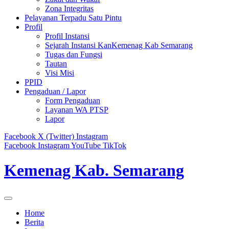
Zona Integritas
Pelayanan Terpadu Satu Pintu
Profil
Profil Instansi
Sejarah Instansi KanKemenag Kab Semarang
Tugas dan Fungsi
Tautan
Visi Misi
PPID
Pengaduan / Lapor
Form Pengaduan
Layanan WA PTSP
Lapor
Facebook
X (Twitter)
Instagram
Facebook
Instagram
YouTube
TikTok
Kemenag Kab. Semarang
Home
Berita