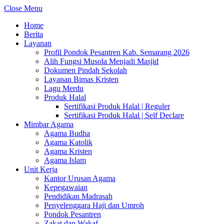
Close Menu
Home
Berita
Layanan
Profil Pondok Pesantren Kab. Semarang 2026
Alih Fungsi Musola Menjadi Masjid
Dokumen Pindah Sekolah
Layanan Bimas Kristen
Lagu Merdu
Produk Halal
Sertifikasi Produk Halal | Reguler
Sertifikasi Produk Halal | Self Declare
Mimbar Agama
Agama Budha
Agama Katolik
Agama Kristen
Agama Islam
Unit Kerja
Kantor Urusan Agama
Kepegawaian
Pendidikan Madrasah
Penyelenggara Haji dan Umroh
Pondok Pesantren
Zakat dan Wakaf