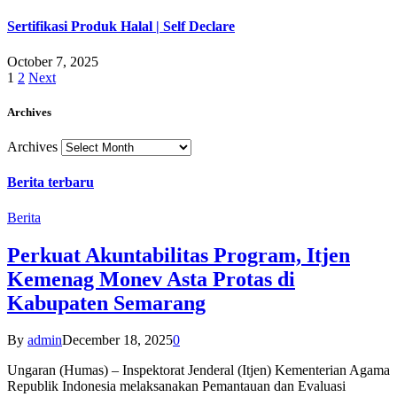
Sertifikasi Produk Halal | Self Declare
October 7, 2025
1
2
Next
Archives
Archives
Berita terbaru
Berita
Perkuat Akuntabilitas Program, Itjen
Kemenag Monev Asta Protas di
Kabupaten Semarang
By
admin
December 18, 2025
0
Ungaran (Humas) – Inspektorat Jenderal (Itjen) Kementerian Agama
Republik Indonesia melaksanakan Pemantauan dan Evaluasi