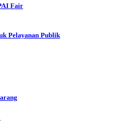
PAI Fair
uk Pelayanan Publik
marang
…