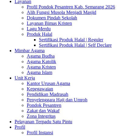
Layanan
Profil Pondok Pesantren Kab. Semarang 2026
Alih Fungsi Musola Menjadi Masjid
Dokumen Pindah Sekolah
Layanan Bimas Kristen
Lagu Merdu
Produk Halal
Sertifikasi Produk Halal | Reguler
Sertifikasi Produk Halal | Self Declare
Mimbar Agama
Agama Budha
Agama Katolik
Agama Kristen
Agama Islam
Unit Kerja
Kantor Urusan Agama
Kepegawaian
Pendidikan Madrasah
Penyelenggara Haji dan Umroh
Pondok Pesantren
Zakat dan Wakaf
Zona Integritas
Pelayanan Terpadu Satu Pintu
Profil
Profil Instansi