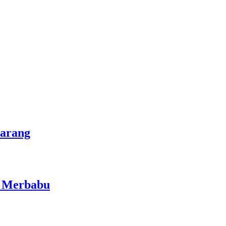
marang
i Merbabu