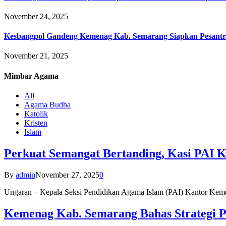
November 24, 2025
Kesbangpol Gandeng Kemenag Kab. Semarang Siapkan Pesantr
November 21, 2025
Mimbar
Agama
All
Agama Budha
Katolik
Kristen
Islam
Perkuat Semangat Bertanding, Kasi PAI 
By
admin
November 27, 2025
0
Ungaran – Kepala Seksi Pendidikan Agama Islam (PAI) Kantor K
Kemenag Kab. Semarang Bahas Strategi P