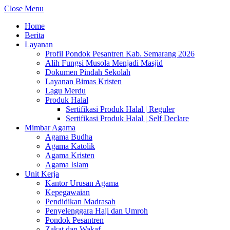
Close Menu
Home
Berita
Layanan
Profil Pondok Pesantren Kab. Semarang 2026
Alih Fungsi Musola Menjadi Masjid
Dokumen Pindah Sekolah
Layanan Bimas Kristen
Lagu Merdu
Produk Halal
Sertifikasi Produk Halal | Reguler
Sertifikasi Produk Halal | Self Declare
Mimbar Agama
Agama Budha
Agama Katolik
Agama Kristen
Agama Islam
Unit Kerja
Kantor Urusan Agama
Kepegawaian
Pendidikan Madrasah
Penyelenggara Haji dan Umroh
Pondok Pesantren
Zakat dan Wakaf