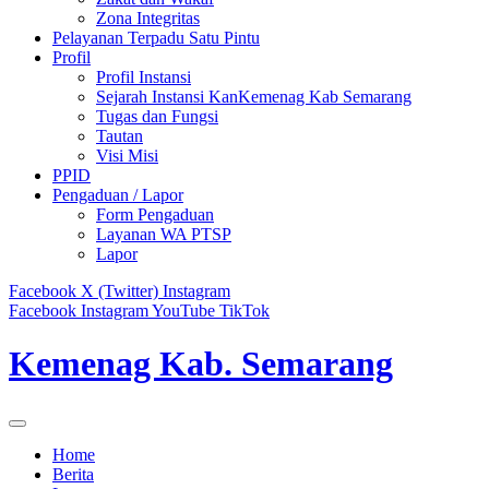
Zona Integritas
Pelayanan Terpadu Satu Pintu
Profil
Profil Instansi
Sejarah Instansi KanKemenag Kab Semarang
Tugas dan Fungsi
Tautan
Visi Misi
PPID
Pengaduan / Lapor
Form Pengaduan
Layanan WA PTSP
Lapor
Facebook
X (Twitter)
Instagram
Facebook
Instagram
YouTube
TikTok
Kemenag Kab. Semarang
Home
Berita