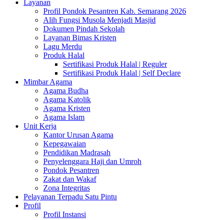
Layanan
Profil Pondok Pesantren Kab. Semarang 2026
Alih Fungsi Musola Menjadi Masjid
Dokumen Pindah Sekolah
Layanan Bimas Kristen
Lagu Merdu
Produk Halal
Sertifikasi Produk Halal | Reguler
Sertifikasi Produk Halal | Self Declare
Mimbar Agama
Agama Budha
Agama Katolik
Agama Kristen
Agama Islam
Unit Kerja
Kantor Urusan Agama
Kepegawaian
Pendidikan Madrasah
Penyelenggara Haji dan Umroh
Pondok Pesantren
Zakat dan Wakaf
Zona Integritas
Pelayanan Terpadu Satu Pintu
Profil
Profil Instansi