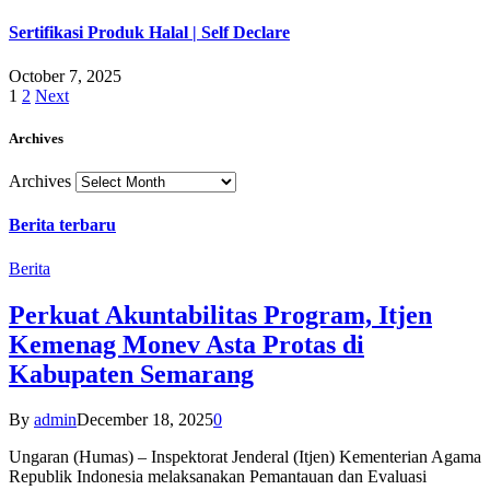
Sertifikasi Produk Halal | Self Declare
October 7, 2025
1
2
Next
Archives
Archives
Berita terbaru
Berita
Perkuat Akuntabilitas Program, Itjen
Kemenag Monev Asta Protas di
Kabupaten Semarang
By
admin
December 18, 2025
0
Ungaran (Humas) – Inspektorat Jenderal (Itjen) Kementerian Agama
Republik Indonesia melaksanakan Pemantauan dan Evaluasi