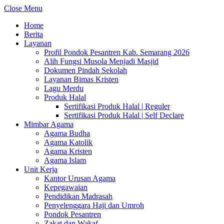
Close Menu
Home
Berita
Layanan
Profil Pondok Pesantren Kab. Semarang 2026
Alih Fungsi Musola Menjadi Masjid
Dokumen Pindah Sekolah
Layanan Bimas Kristen
Lagu Merdu
Produk Halal
Sertifikasi Produk Halal | Reguler
Sertifikasi Produk Halal | Self Declare
Mimbar Agama
Agama Budha
Agama Katolik
Agama Kristen
Agama Islam
Unit Kerja
Kantor Urusan Agama
Kepegawaian
Pendidikan Madrasah
Penyelenggara Haji dan Umroh
Pondok Pesantren
Zakat dan Wakaf