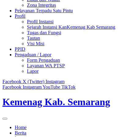
Zona Integritas
Pelayanan Terpadu Satu Pintu
Profil
Profil Instansi
Sejarah Instansi KanKemenag Kab Semarang
Tugas dan Fungsi
Tautan
Visi Misi
PPID
Pengaduan / Lapor
Form Pengaduan
Layanan WA PTSP
Lapor
Facebook
X (Twitter)
Instagram
Facebook
Instagram
YouTube
TikTok
Kemenag Kab. Semarang
Home
Berita