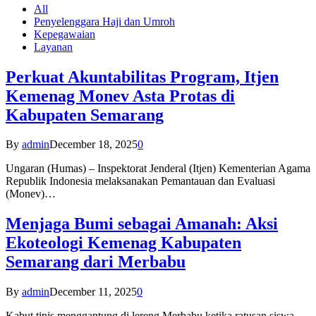
All
Penyelenggara Haji dan Umroh
Kepegawaian
Layanan
Perkuat Akuntabilitas Program, Itjen
Kemenag Monev Asta Protas di
Kabupaten Semarang
By
admin
December 18, 2025
0
Ungaran (Humas) – Inspektorat Jenderal (Itjen) Kementerian Agama
Republik Indonesia melaksanakan Pemantauan dan Evaluasi
(Monev)…
Menjaga Bumi sebagai Amanah: Aksi
Ekoteologi Kemenag Kabupaten
Semarang dari Merbabu
By
admin
December 11, 2025
0
Kabut tipis menggantung di lereng Merbabu ketika ratusan siswa-