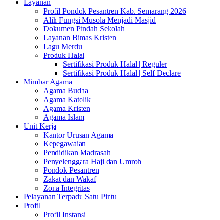
Layanan
Profil Pondok Pesantren Kab. Semarang 2026
Alih Fungsi Musola Menjadi Masjid
Dokumen Pindah Sekolah
Layanan Bimas Kristen
Lagu Merdu
Produk Halal
Sertifikasi Produk Halal | Reguler
Sertifikasi Produk Halal | Self Declare
Mimbar Agama
Agama Budha
Agama Katolik
Agama Kristen
Agama Islam
Unit Kerja
Kantor Urusan Agama
Kepegawaian
Pendidikan Madrasah
Penyelenggara Haji dan Umroh
Pondok Pesantren
Zakat dan Wakaf
Zona Integritas
Pelayanan Terpadu Satu Pintu
Profil
Profil Instansi