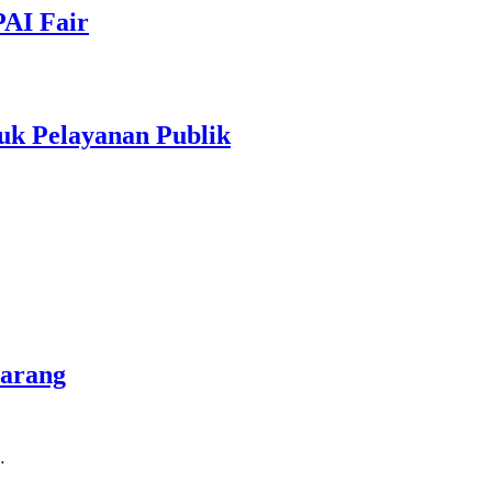
PAI Fair
uk Pelayanan Publik
marang
…