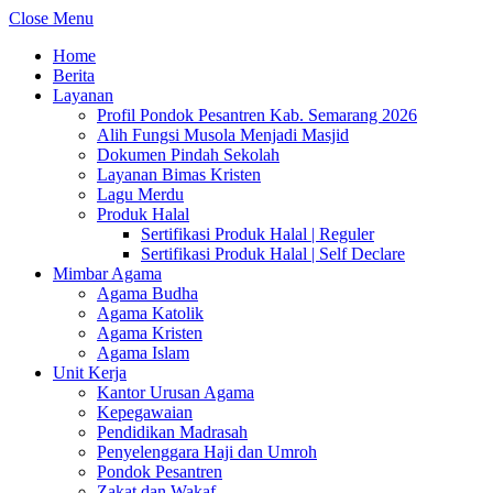
Close Menu
Home
Berita
Layanan
Profil Pondok Pesantren Kab. Semarang 2026
Alih Fungsi Musola Menjadi Masjid
Dokumen Pindah Sekolah
Layanan Bimas Kristen
Lagu Merdu
Produk Halal
Sertifikasi Produk Halal | Reguler
Sertifikasi Produk Halal | Self Declare
Mimbar Agama
Agama Budha
Agama Katolik
Agama Kristen
Agama Islam
Unit Kerja
Kantor Urusan Agama
Kepegawaian
Pendidikan Madrasah
Penyelenggara Haji dan Umroh
Pondok Pesantren
Zakat dan Wakaf