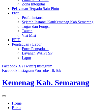
Zona Integritas
Pelayanan Terpadu Satu Pintu
Profil
Profil Instansi
Sejarah Instansi KanKemenag Kab Semarang
Tugas dan Fungsi
Tautan
Visi Misi
PPID
Pengaduan / Lapor
Form Pengaduan
Layanan WA PTSP
Lapor
Facebook
X (Twitter)
Instagram
Facebook
Instagram
YouTube
TikTok
Kemenag Kab. Semarang
Home
Berita