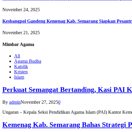
November 24, 2025
Kesbangpol Gandeng Kemenag Kab. Semarang Siapkan Pesantr
November 21, 2025
Mimbar
Agama
All
Agama Budha
Katolik
Kristen
Islam
Perkuat Semangat Bertanding, Kasi PAI 
By
admin
November 27, 2025
0
Ungaran – Kepala Seksi Pendidikan Agama Islam (PAI) Kantor K
Kemenag Kab. Semarang Bahas Strategi P