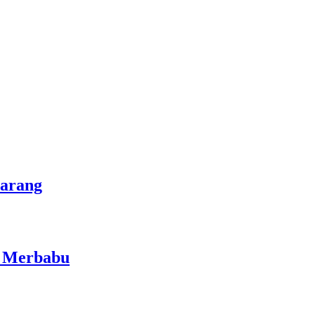
marang
i Merbabu