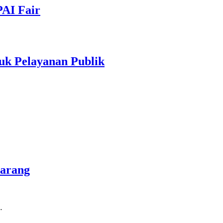
PAI Fair
uk Pelayanan Publik
marang
…