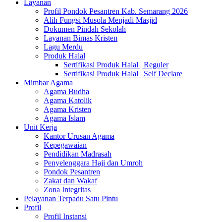
Layanan
Profil Pondok Pesantren Kab. Semarang 2026
Alih Fungsi Musola Menjadi Masjid
Dokumen Pindah Sekolah
Layanan Bimas Kristen
Lagu Merdu
Produk Halal
Sertifikasi Produk Halal | Reguler
Sertifikasi Produk Halal | Self Declare
Mimbar Agama
Agama Budha
Agama Katolik
Agama Kristen
Agama Islam
Unit Kerja
Kantor Urusan Agama
Kepegawaian
Pendidikan Madrasah
Penyelenggara Haji dan Umroh
Pondok Pesantren
Zakat dan Wakaf
Zona Integritas
Pelayanan Terpadu Satu Pintu
Profil
Profil Instansi