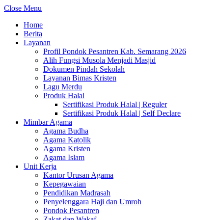
Close Menu
Home
Berita
Layanan
Profil Pondok Pesantren Kab. Semarang 2026
Alih Fungsi Musola Menjadi Masjid
Dokumen Pindah Sekolah
Layanan Bimas Kristen
Lagu Merdu
Produk Halal
Sertifikasi Produk Halal | Reguler
Sertifikasi Produk Halal | Self Declare
Mimbar Agama
Agama Budha
Agama Katolik
Agama Kristen
Agama Islam
Unit Kerja
Kantor Urusan Agama
Kepegawaian
Pendidikan Madrasah
Penyelenggara Haji dan Umroh
Pondok Pesantren
Zakat dan Wakaf