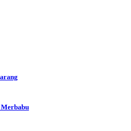
marang
i Merbabu