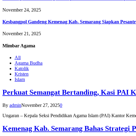
November 24, 2025
Kesbangpol Gandeng Kemenag Kab. Semarang Siapkan Pesantr
November 21, 2025
Mimbar
Agama
All
Agama Budha
Katolik
Kristen
Islam
Perkuat Semangat Bertanding, Kasi PAI 
By
admin
November 27, 2025
0
Ungaran – Kepala Seksi Pendidikan Agama Islam (PAI) Kantor K
Kemenag Kab. Semarang Bahas Strategi P