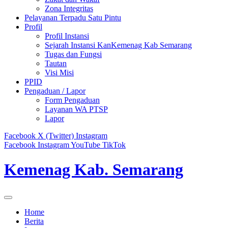
Zona Integritas
Pelayanan Terpadu Satu Pintu
Profil
Profil Instansi
Sejarah Instansi KanKemenag Kab Semarang
Tugas dan Fungsi
Tautan
Visi Misi
PPID
Pengaduan / Lapor
Form Pengaduan
Layanan WA PTSP
Lapor
Facebook
X (Twitter)
Instagram
Facebook
Instagram
YouTube
TikTok
Kemenag Kab. Semarang
Home
Berita