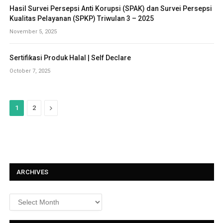
Hasil Survei Persepsi Anti Korupsi (SPAK) dan Survei Persepsi
Kualitas Pelayanan (SPKP) Triwulan 3 – 2025
November 5, 2025
Sertifikasi Produk Halal | Self Declare
October 7, 2025
N
1
2
e
x
t
ARCHIVES