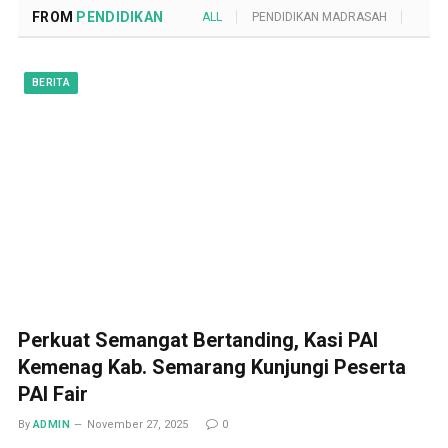
FROM
PENDIDIKAN
ALL
PENDIDIKAN MADRASAH
POND
BERITA
Perkuat Semangat Bertanding, Kasi PAI
Kemenag Kab. Semarang Kunjungi Peserta
PAI Fair
By
ADMIN
November 27, 2025
0