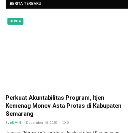
BERITA TERBARU
BERITA
Perkuat Akuntabilitas Program, Itjen
Kemenag Monev Asta Protas di Kabupaten
Semarang
By
ADMIN
December 18, 2025
0
Ungaran (Humas) – Inspektorat Jenderal (Itjen) Kementerian