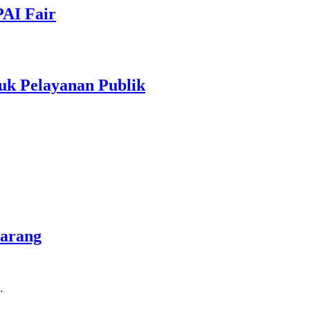
PAI Fair
uk Pelayanan Publik
marang
…