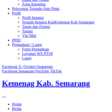
Zona Integritas
Pelayanan Terpadu Satu Pintu
Profil
Profil Instansi
Sejarah Instansi KanKemenag Kab Semarang
Tugas dan Fungsi
Tautan
Visi Misi
PPID
Pengaduan / Lapor
Form Pengaduan
Layanan WA PTSP
Lapor
Facebook
X (Twitter)
Instagram
Facebook
Instagram
YouTube
TikTok
Kemenag Kab. Semarang
Home
Berita