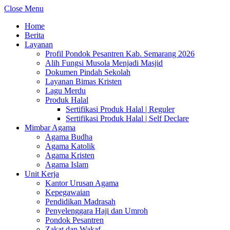
Close Menu
Home
Berita
Layanan
Profil Pondok Pesantren Kab. Semarang 2026
Alih Fungsi Musola Menjadi Masjid
Dokumen Pindah Sekolah
Layanan Bimas Kristen
Lagu Merdu
Produk Halal
Sertifikasi Produk Halal | Reguler
Sertifikasi Produk Halal | Self Declare
Mimbar Agama
Agama Budha
Agama Katolik
Agama Kristen
Agama Islam
Unit Kerja
Kantor Urusan Agama
Kepegawaian
Pendidikan Madrasah
Penyelenggara Haji dan Umroh
Pondok Pesantren
Zakat dan Wakaf