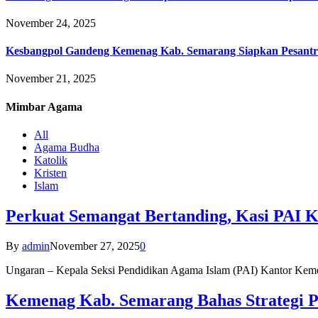
November 24, 2025
Kesbangpol Gandeng Kemenag Kab. Semarang Siapkan Pesantr
November 21, 2025
Mimbar
Agama
All
Agama Budha
Katolik
Kristen
Islam
Perkuat Semangat Bertanding, Kasi PAI 
By
admin
November 27, 2025
0
Ungaran – Kepala Seksi Pendidikan Agama Islam (PAI) Kantor K
Kemenag Kab. Semarang Bahas Strategi P