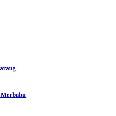
marang
i Merbabu