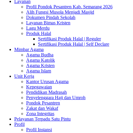
Layanan
Profil Pondok Pesantren Kab. Semarang 2026
Alih Fungsi Musola Menjadi Masjid
Dokumen Pindah Sekolah
Layanan Bimas Kristen
Lagu Merdu
Produk Halal
Sertifikasi Produk Halal | Reguler
Sertifikasi Produk Halal | Self Declare
Mimbar Agama
Agama Budha
Agama Katolik
Agama Kristen
Agama Islam
Unit Kerja
Kantor Urusan Agama
Kepegawaian
Pendidikan Madrasah
Penyelenggara Haji dan Umroh
Pondok Pesantren
Zakat dan Wakaf
Zona Integritas
Pelayanan Terpadu Satu Pintu
Profil
Profil Instansi