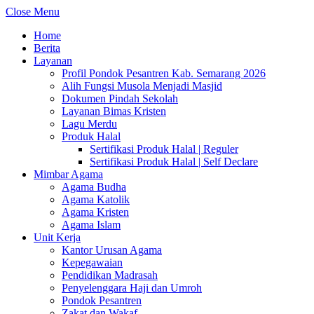
Close Menu
Home
Berita
Layanan
Profil Pondok Pesantren Kab. Semarang 2026
Alih Fungsi Musola Menjadi Masjid
Dokumen Pindah Sekolah
Layanan Bimas Kristen
Lagu Merdu
Produk Halal
Sertifikasi Produk Halal | Reguler
Sertifikasi Produk Halal | Self Declare
Mimbar Agama
Agama Budha
Agama Katolik
Agama Kristen
Agama Islam
Unit Kerja
Kantor Urusan Agama
Kepegawaian
Pendidikan Madrasah
Penyelenggara Haji dan Umroh
Pondok Pesantren
Zakat dan Wakaf