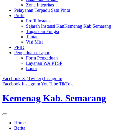
Zona Integritas
Pelayanan Terpadu Satu Pintu
Profil
Profil Instansi
Sejarah Instansi KanKemenag Kab Semarang
Tugas dan Fungsi
Tautan
Visi Misi
PPID
Pengaduan / Lapor
Form Pengaduan
Layanan WA PTSP
Lapor
Facebook
X (Twitter)
Instagram
Facebook
Instagram
YouTube
TikTok
Kemenag Kab. Semarang
Home
Berita