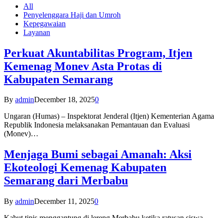
All
Penyelenggara Haji dan Umroh
Kepegawaian
Layanan
Perkuat Akuntabilitas Program, Itjen
Kemenag Monev Asta Protas di
Kabupaten Semarang
By
admin
December 18, 2025
0
Ungaran (Humas) – Inspektorat Jenderal (Itjen) Kementerian Agama
Republik Indonesia melaksanakan Pemantauan dan Evaluasi
(Monev)…
Menjaga Bumi sebagai Amanah: Aksi
Ekoteologi Kemenag Kabupaten
Semarang dari Merbabu
By
admin
December 11, 2025
0
Kabut tipis menggantung di lereng Merbabu ketika ratusan siswa-