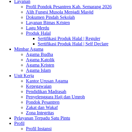
Layanan
Profil Pondok Pesantren Kab. Semarang 2026
Alih Fungsi Musola Menjadi Masjid
Dokumen Pindah Sekolah
Layanan Bimas Kristen
Lagu Merdu
Produk Halal
Sertifikasi Produk Halal | Reguler
Sertifikasi Produk Halal | Self Declare
Mimbar Agama
Agama Budha
Agama Katolik
Agama Kristen
Agama Islam
Unit Kerja
Kantor Urusan Agama
Kepegawaian
Pendidikan Madrasah
Penyelenggara Haji dan Umroh
Pondok Pesantren
Zakat dan Wakaf
Zona Integritas
Pelayanan Terpadu Satu Pintu
Profil
Profil Instansi