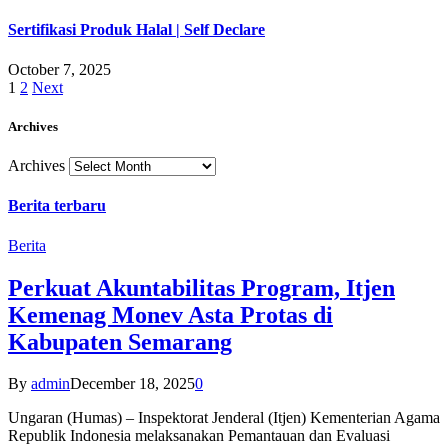
Sertifikasi Produk Halal | Self Declare
October 7, 2025
1
2
Next
Archives
Archives
Berita terbaru
Berita
Perkuat Akuntabilitas Program, Itjen
Kemenag Monev Asta Protas di
Kabupaten Semarang
By
admin
December 18, 2025
0
Ungaran (Humas) – Inspektorat Jenderal (Itjen) Kementerian Agama
Republik Indonesia melaksanakan Pemantauan dan Evaluasi