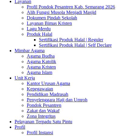
Layanan
Profil Pondok Pesantren Kab. Semarang 2026
Alih Fungsi Musola Menjadi Masjid
Dokumen Pindah Sekolah
Layanan Bimas Kristen
Lagu Merdu
Produk Halal
Sertifikasi Produk Halal | Reguler
Sertifikasi Produk Halal | Self Declare
Mimbar Agama
Agama Budha
Agama Katolik
Agama Kristen
Agama Islam
Unit Kerja
Kantor Urusan Agama
Kepegawaian
Pendidikan Madrasah
Penyelenggara Haji dan Umroh
Pondok Pesantren
Zakat dan Wakaf
Zona Integritas
Pelayanan Terpadu Satu Pintu
Profil
Profil Instansi