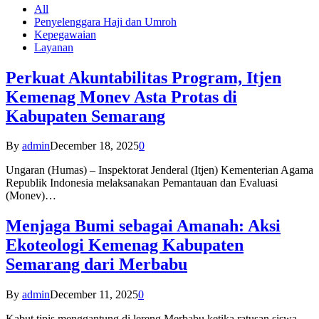
All
Penyelenggara Haji dan Umroh
Kepegawaian
Layanan
Perkuat Akuntabilitas Program, Itjen
Kemenag Monev Asta Protas di
Kabupaten Semarang
By
admin
December 18, 2025
0
Ungaran (Humas) – Inspektorat Jenderal (Itjen) Kementerian Agama
Republik Indonesia melaksanakan Pemantauan dan Evaluasi
(Monev)…
Menjaga Bumi sebagai Amanah: Aksi
Ekoteologi Kemenag Kabupaten
Semarang dari Merbabu
By
admin
December 11, 2025
0
Kabut tipis menggantung di lereng Merbabu ketika ratusan siswa-