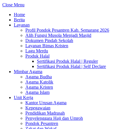
Close Menu
Home
Berita
Layanan
Profil Pondok Pesantren Kab. Semarang 2026
Alih Fungsi Musola Menjadi Masjid
Dokumen Pindah Sekolah
Layanan Bimas Kristen
Lagu Merdu
Produk Halal
Sertifikasi Produk Halal | Reguler
Sertifikasi Produk Halal | Self Declare
Mimbar Agama
Agama Budha
Agama Katolik
Agama Kristen
Agama Islam
Unit Kerja
Kantor Urusan Agama
Kepegawaian
Pendidikan Madrasah
Penyelenggara Haji dan Umroh
Pondok Pesantren
Zakat dan Wakaf