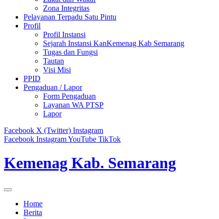
Zona Integritas
Pelayanan Terpadu Satu Pintu
Profil
Profil Instansi
Sejarah Instansi KanKemenag Kab Semarang
Tugas dan Fungsi
Tautan
Visi Misi
PPID
Pengaduan / Lapor
Form Pengaduan
Layanan WA PTSP
Lapor
Facebook
X (Twitter)
Instagram
Facebook
Instagram
YouTube
TikTok
Kemenag Kab. Semarang
Home
Berita