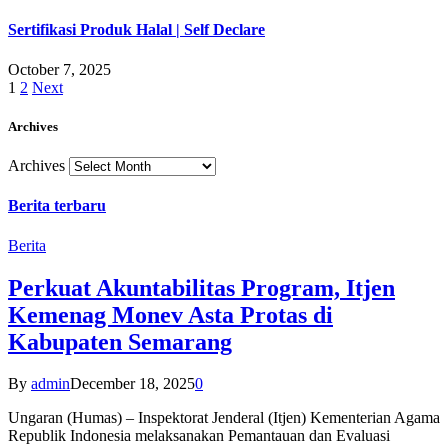
Sertifikasi Produk Halal | Self Declare
October 7, 2025
1
2
Next
Archives
Archives
Berita terbaru
Berita
Perkuat Akuntabilitas Program, Itjen
Kemenag Monev Asta Protas di
Kabupaten Semarang
By
admin
December 18, 2025
0
Ungaran (Humas) – Inspektorat Jenderal (Itjen) Kementerian Agama
Republik Indonesia melaksanakan Pemantauan dan Evaluasi