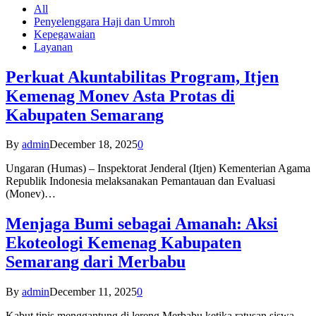
All
Penyelenggara Haji dan Umroh
Kepegawaian
Layanan
Perkuat Akuntabilitas Program, Itjen
Kemenag Monev Asta Protas di
Kabupaten Semarang
By
admin
December 18, 2025
0
Ungaran (Humas) – Inspektorat Jenderal (Itjen) Kementerian Agama
Republik Indonesia melaksanakan Pemantauan dan Evaluasi
(Monev)…
Menjaga Bumi sebagai Amanah: Aksi
Ekoteologi Kemenag Kabupaten
Semarang dari Merbabu
By
admin
December 11, 2025
0
Kabut tipis menggantung di lereng Merbabu ketika ratusan siswa-