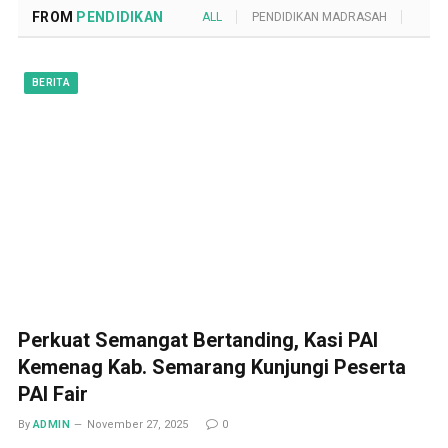
FROM
PENDIDIKAN
ALL
PENDIDIKAN MADRASAH
POND
BERITA
Perkuat Semangat Bertanding, Kasi PAI
Kemenag Kab. Semarang Kunjungi Peserta
PAI Fair
By
ADMIN
November 27, 2025
0