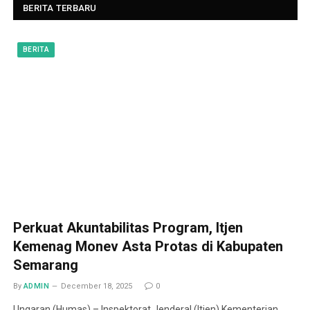
BERITA TERBARU
BERITA
Perkuat Akuntabilitas Program, Itjen
Kemenag Monev Asta Protas di Kabupaten
Semarang
By
ADMIN
December 18, 2025
0
Ungaran (Humas) – Inspektorat Jenderal (Itjen) Kementerian