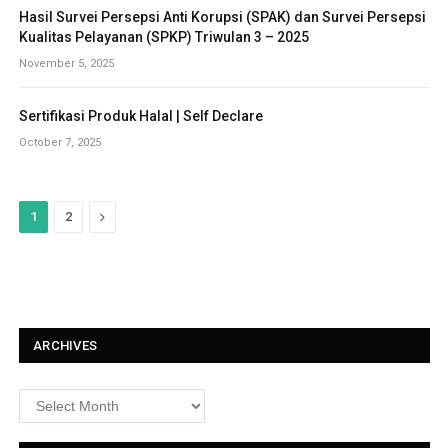
Hasil Survei Persepsi Anti Korupsi (SPAK) dan Survei Persepsi
Kualitas Pelayanan (SPKP) Triwulan 3 – 2025
November 5, 2025
Sertifikasi Produk Halal | Self Declare
October 7, 2025
N
1
2
e
x
t
ARCHIVES